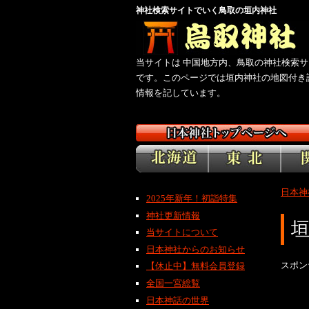
神社検索サイトでいく鳥取の垣内神社
当サイトは 中国地方内、鳥取の神社検索サ
です。このページでは垣内神社の地図付き
情報を記しています。
日本神
2025年新年！初詣特集
神社更新情報
当サイトについて
日本神社からのお知らせ
スポン
【休止中】無料会員登録
全国一宮総覧
日本神話の世界