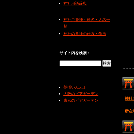
神社用語辞典
神社ご祭神・神名・人名一
覧
神社の参拝の仕方・作法
サイト内を検索：
鶴橋いんふぉ
大阪のビアガーデン
神社
東京のビアガーデン
所在