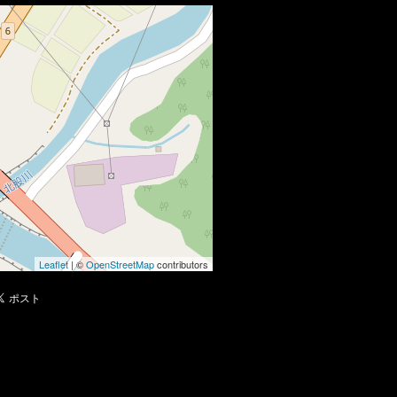
Leaflet
| ©
OpenStreetMap
contributors