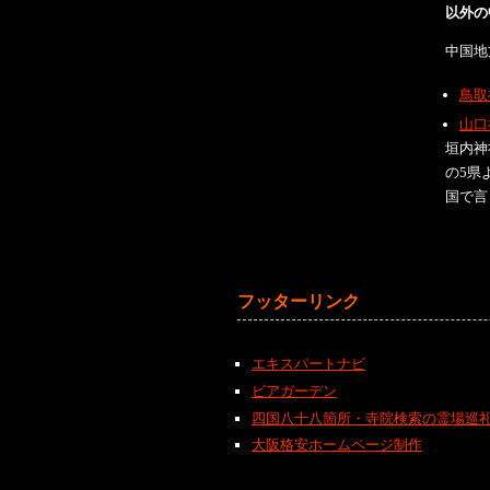
以外の
中国地
鳥取
山口
垣内神
の5県
国で言
フッターリンク
エキスパートナビ
ビアガーデン
四国八十八箇所・寺院検索の霊場巡
大阪格安ホームページ制作