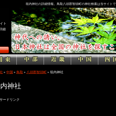
垣内神社の詳細情報。鳥取八頭郡智頭町の神社検索は当サイトで
イト
詳細
社
»
中国
»
鳥取
»
八頭郡智頭町
»
垣内神社
垣内神社
サードリンク