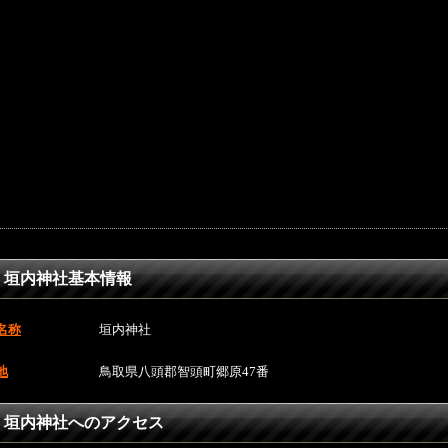
垣内神社基本情報
名称
垣内神社
地
鳥取県八頭郡智頭町郷原47番
垣内神社へのアクセス