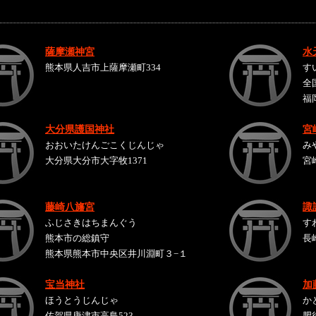
薩摩瀬神宮
水
熊本県人吉市上薩摩瀬町334
す
全
福
大分県護国神社
宮
おおいたけんごこくじんじゃ
み
大分県大分市大字牧1371
宮
藤崎八旛宮
諏
ふじさきはちまんぐう
す
熊本市の総鎮守
長
熊本県熊本市中央区井川淵町３−１
宝当神社
加
ほうとうじんじゃ
か
佐賀県唐津市高島523
肥