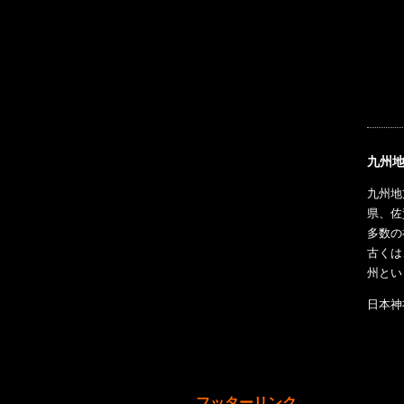
九州
九州地
県、佐
多数の
古くは
州とい
日本神
フッターリンク