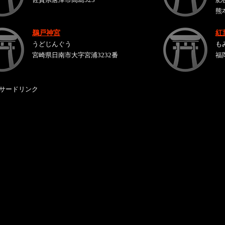
熊
鵜戸神宮
紅
うどじんぐう
も
宮崎県日南市大字宮浦3232番
福
サードリンク