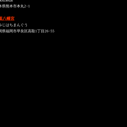
本県熊本市本丸2−1
葉八幡宮
みじはちまんぐう
岡県福岡市早良区高取1丁目26−55