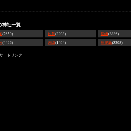
の神社一覧
岡
(7659)
佐賀
(2298)
長崎
(2836)
分
(4426)
宮崎
(1494)
鹿児島
(2308)
サードリンク