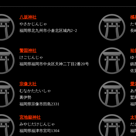
八坂神社
橘
やさかじんじゃ
た
福岡県北九州市小倉北区城内2−2
長
警固神社
祐
けごじんじゃ
ゆ
福岡県福岡市中央区天神二丁目2番20号
鎮
佐
宗像大社
愛
むなかたたいしゃ
あ
裏伊勢
鷲
福岡県宗像市田島2331
福
宮地嶽神社
太
みやじだけじんじゃ
だ
福岡県福津市宮司1304
福