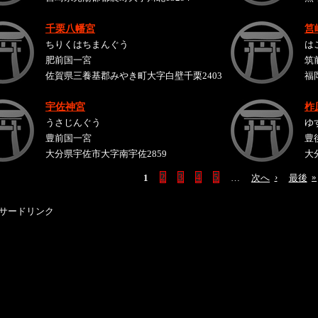
千栗八幡宮
筥
ちりくはちまんぐう
は
肥前国一宮
筑
佐賀県三養基郡みやき町大字白壁千栗2403
福
宇佐神宮
柞
うさじんぐう
ゆ
豊前国一宮
豊
大分県宇佐市大字南宇佐2859
大
1
2
3
4
5
…
次へ
›
最後
»
サードリンク