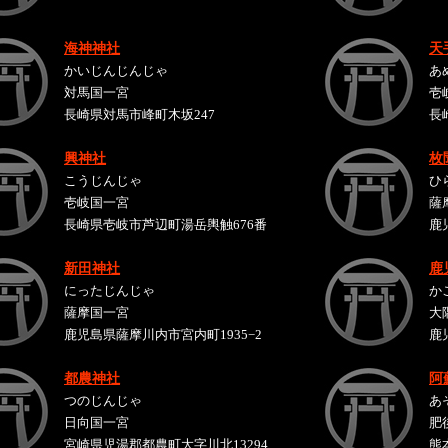
海神神社
天
かいじんじんじゃ
あ
対馬国一宮
壱
長崎県対馬市峰町木坂247
長
興神社
枚
こうじんじゃ
ひ
壱岐国一宮
薩
長崎県壱岐市芦辺町湯岳輿触676番
鹿
新田神社
鹿
にったじんじゃ
か
薩摩国一宮
大
鹿児島県薩摩川内市宮内町1935−2
鹿
都農神社
阿
つのじんじゃ
あ
日向国一宮
肥
宮崎県児湯郡都農町大字川北13294
熊