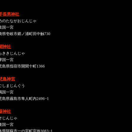
手長男神社
めのたながおじんじゃ
岐国一宮
崎県壱岐市郷ノ浦町田中触730
聞神社
らききじんじゃ
摩国一宮
児島県指宿市開聞十町1366
児島神宮
ごしまじんぐう
隅国一宮
児島県霧島市隼人町内2496−1
蘇神社
そじんじゃ
後国一宮
本県阿蘇市一の宮町宮地3083−1