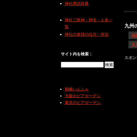
神社用語辞典
神社ご祭神・神名・人名一
九州
覧
神社の参拝の仕方・作法
福
大
サイト内を検索：
スポン
鶴橋いんふぉ
大阪のビアガーデン
東京のビアガーデン