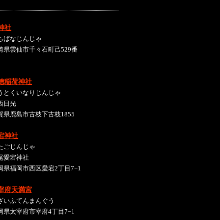
神社
ちばなじんじゃ
崎県雲仙市千々石町己529番
徳稲荷神社
うとくいなりじんじゃ
西日光
賀県鹿島市古枝下古枝1855
宕神社
たごじんじゃ
尾愛宕神社
岡県福岡市西区愛宕2丁目7−1
宰府天満宮
ざいふてんまんぐう
岡県太宰府市宰府4丁目7−1