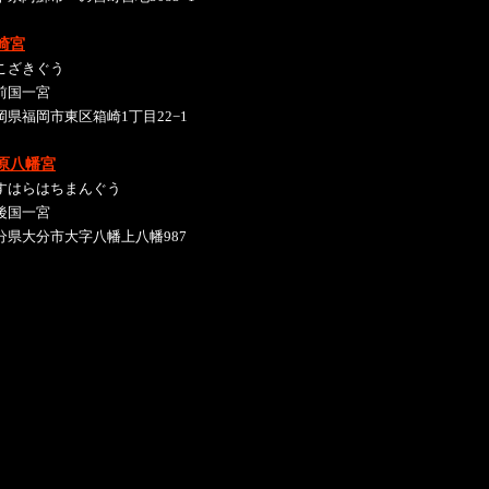
崎宮
こざきぐう
前国一宮
岡県福岡市東区箱崎1丁目22−1
原八幡宮
すはらはちまんぐう
後国一宮
分県大分市大字八幡上八幡987