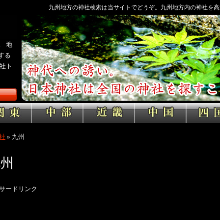
九州地方の神社検索は当サイトでどうぞ。九州地方内の神社を高
 地
する
社ト
社
»
九州
九州
サードリンク