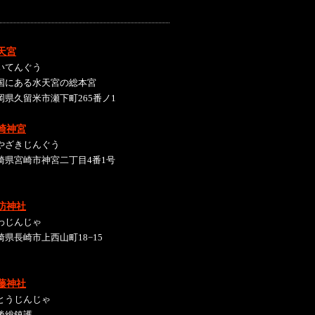
天宮
いてんぐう
国にある水天宮の総本宮
岡県久留米市瀬下町265番ノ1
崎神宮
やざきじんぐう
崎県宮崎市神宮二丁目4番1号
訪神社
わじんじゃ
崎県長崎市上西山町18−15
藤神社
とうじんじゃ
後総鎮護