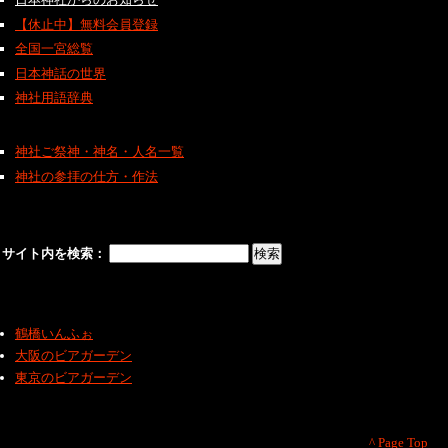
【休止中】無料会員登録
全国一宮総覧
日本神話の世界
神社用語辞典
神社ご祭神・神名・人名一覧
神社の参拝の仕方・作法
サイト内を検索：
鶴橋いんふぉ
大阪のビアガーデン
東京のビアガーデン
^ Page Top