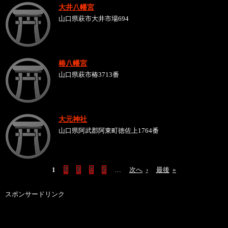
大井八幡宮
山口県萩市大井市場694
椿八幡宮
山口県萩市椿3713番
大元神社
山口県阿武郡阿東町徳佐上1764番
1
2
3
4
5
…
次へ
›
最後
»
スポンサードリンク