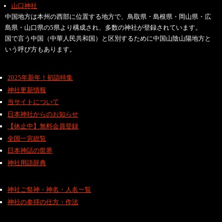
山口神社
中国地方は本州の西部に位置する地方で、鳥取県・島根県・岡山県・広
島県・山口県の5県より構成され、多数の神社が登録されています。
国で言う中国（中華人民共和国）と区別するために中国山陰山陽地方と
いう呼び方もあります。
2025年新年！初詣特集
神社更新情報
当サイトについて
日本神社からのお知らせ
【休止中】無料会員登録
全国一宮総覧
日本神話の世界
神社用語辞典
神社ご祭神・神名・人名一覧
神社の参拝の仕方・作法