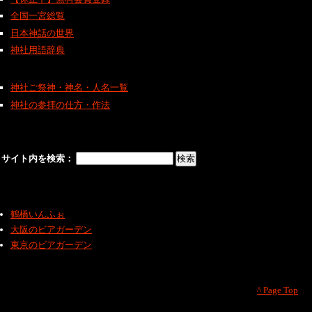
全国一宮総覧
日本神話の世界
神社用語辞典
神社ご祭神・神名・人名一覧
神社の参拝の仕方・作法
サイト内を検索：
鶴橋いんふぉ
大阪のビアガーデン
東京のビアガーデン
^ Page Top