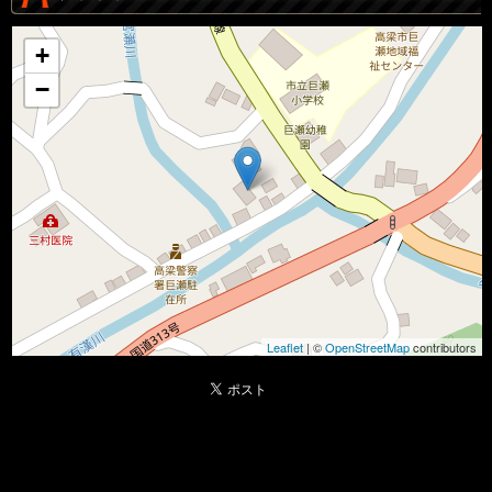
+
−
Leaflet
| ©
OpenStreetMap
contributors