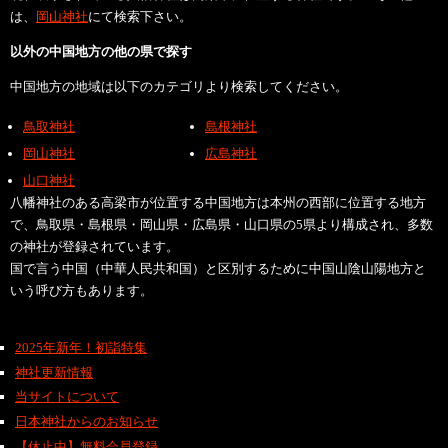
は、
岡山神社
にて検索下さい。
以外の中国地方の他の県で探す
中国地方の地域は以下のカテゴリより検索してください。
鳥取神社
島根神社
岡山神社
広島神社
山口神社
八幡神社のある高梁市が位置する中国地方は本州の西部に位置する地方
で、鳥取県・島根県・岡山県・広島県・山口県の5県より構成され、多数
の神社が登録されています。
国で言う中国（中華人民共和国）と区別するために中国山陰山陽地方と
いう呼び方もあります。
2025年新年！初詣特集
神社更新情報
当サイトについて
日本神社からのお知らせ
【休止中】無料会員登録