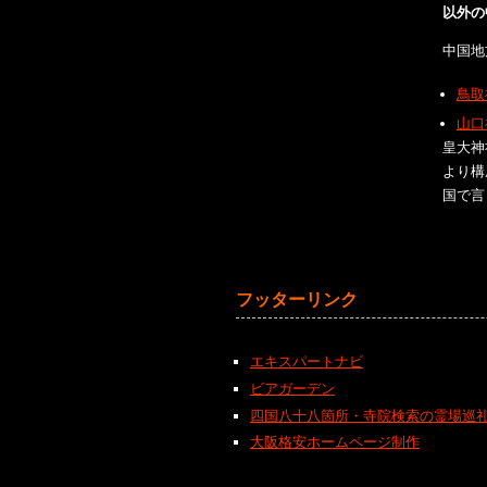
以外の
中国地
鳥取
山口
皇大神
より構
国で言
フッターリンク
エキスパートナビ
ビアガーデン
四国八十八箇所・寺院検索の霊場巡
大阪格安ホームページ制作