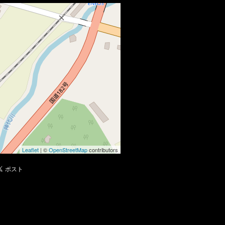
Leaflet
| ©
OpenStreetMap
contributors