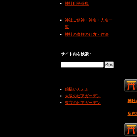
神社用語辞典
神社ご祭神・神名・人名一
覧
神社の参拝の仕方・作法
サイト内を検索：
鶴橋いんふぉ
大阪のビアガーデン
神社
東京のビアガーデン
所在