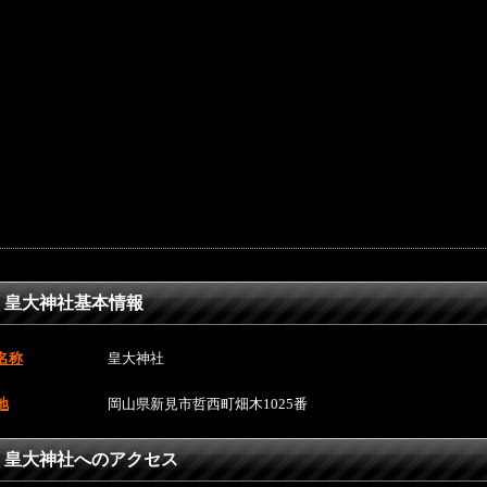
皇大神社基本情報
名称
皇大神社
地
岡山県新見市哲西町畑木1025番
皇大神社へのアクセス