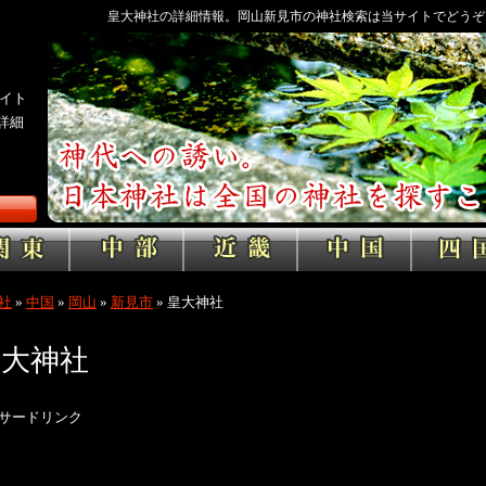
皇大神社の詳細情報。岡山新見市の神社検索は当サイトでどうぞ
イト
詳細
社
»
中国
»
岡山
»
新見市
»
皇大神社
皇大神社
サードリンク