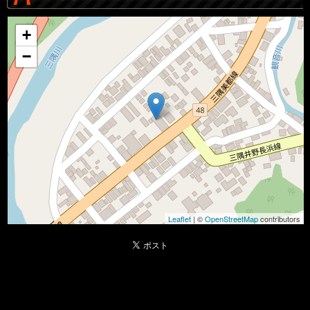
+
−
Leaflet
| ©
OpenStreetMap
contributors