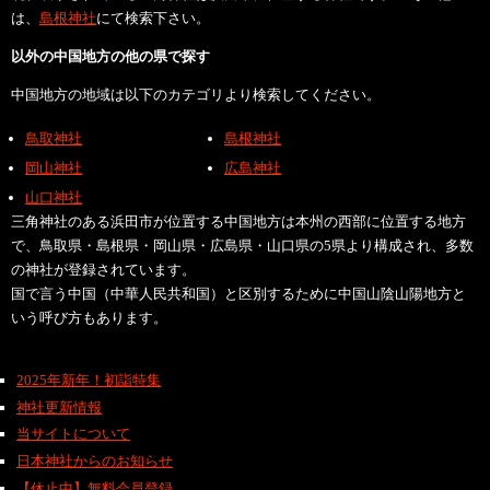
は、
島根神社
にて検索下さい。
以外の中国地方の他の県で探す
中国地方の地域は以下のカテゴリより検索してください。
鳥取神社
島根神社
岡山神社
広島神社
山口神社
三角神社のある浜田市が位置する中国地方は本州の西部に位置する地方
で、鳥取県・島根県・岡山県・広島県・山口県の5県より構成され、多数
の神社が登録されています。
国で言う中国（中華人民共和国）と区別するために中国山陰山陽地方と
いう呼び方もあります。
2025年新年！初詣特集
神社更新情報
当サイトについて
日本神社からのお知らせ
【休止中】無料会員登録