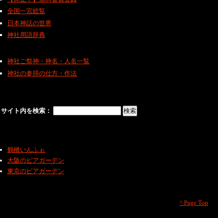
全国一宮総覧
日本神話の世界
神社用語辞典
神社ご祭神・神名・人名一覧
神社の参拝の仕方・作法
サイト内を検索：
鶴橋いんふぉ
大阪のビアガーデン
東京のビアガーデン
^ Page Top