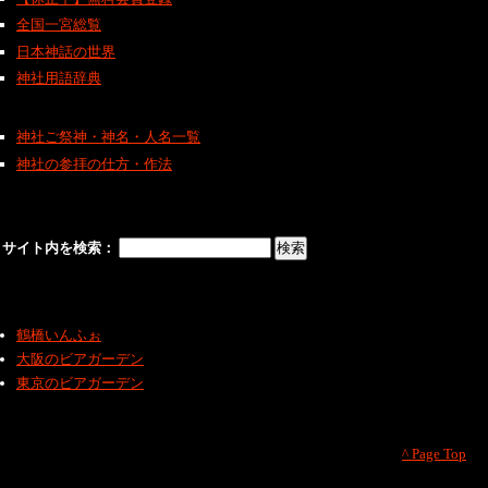
全国一宮総覧
日本神話の世界
神社用語辞典
神社ご祭神・神名・人名一覧
神社の参拝の仕方・作法
サイト内を検索：
鶴橋いんふぉ
大阪のビアガーデン
東京のビアガーデン
^ Page Top