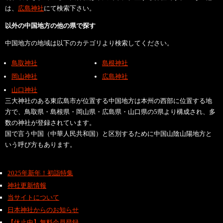
は、
広島神社
にて検索下さい。
以外の中国地方の他の県で探す
中国地方の地域は以下のカテゴリより検索してください。
鳥取神社
島根神社
岡山神社
広島神社
山口神社
三大神社のある東広島市が位置する中国地方は本州の西部に位置する地
方で、鳥取県・島根県・岡山県・広島県・山口県の5県より構成され、多
数の神社が登録されています。
国で言う中国（中華人民共和国）と区別するために中国山陰山陽地方と
いう呼び方もあります。
2025年新年！初詣特集
神社更新情報
当サイトについて
日本神社からのお知らせ
【休止中】無料会員登録