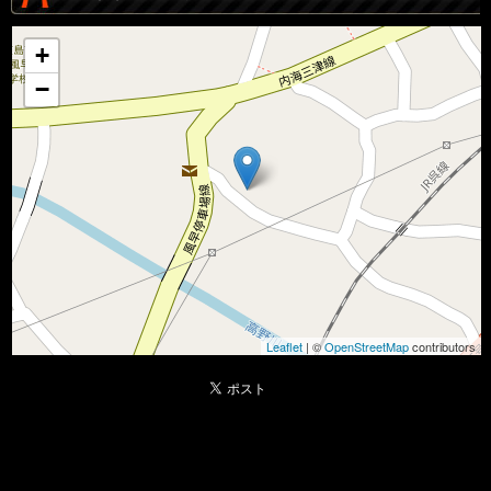
+
−
Leaflet
| ©
OpenStreetMap
contributors