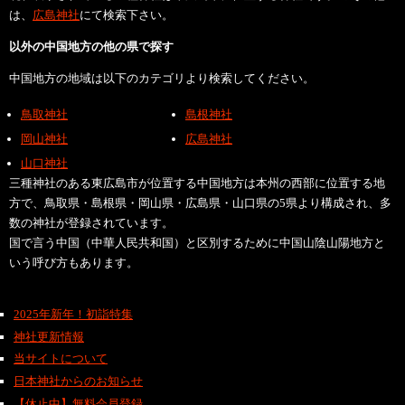
は、
広島神社
にて検索下さい。
以外の中国地方の他の県で探す
中国地方の地域は以下のカテゴリより検索してください。
鳥取神社
島根神社
岡山神社
広島神社
山口神社
三種神社のある東広島市が位置する中国地方は本州の西部に位置する地
方で、鳥取県・島根県・岡山県・広島県・山口県の5県より構成され、多
数の神社が登録されています。
国で言う中国（中華人民共和国）と区別するために中国山陰山陽地方と
いう呼び方もあります。
2025年新年！初詣特集
神社更新情報
当サイトについて
日本神社からのお知らせ
【休止中】無料会員登録