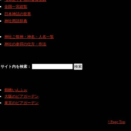
全国一宮総覧
日本神話の世界
神社用語辞典
神社ご祭神・神名・人名一覧
神社の参拝の仕方・作法
サイト内を検索：
鶴橋いんふぉ
大阪のビアガーデン
東京のビアガーデン
^ Page Top