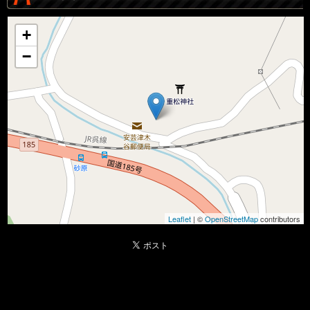
+
−
Leaflet
| ©
OpenStreetMap
contributors