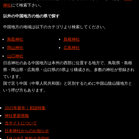
神社
にて検索下さい。
以外の中国地方の他の県で探す
中国地方の地域は以下のカテゴリより検索してください。
鳥取神社
島根神社
岡山神社
広島神社
山口神社
日吉神社のある中国地方は本州の西部に位置する地方で、鳥取県・島根
県・岡山県・広島県・山口県の5県より構成され、多数の神社が登録され
ています。
国で言う中国（中華人民共和国）と区別するために中国山陰山陽地方と
いう呼び方もあります。
2025年新年！初詣特集
神社更新情報
当サイトについて
日本神社からのお知らせ
【休止中】無料会員登録