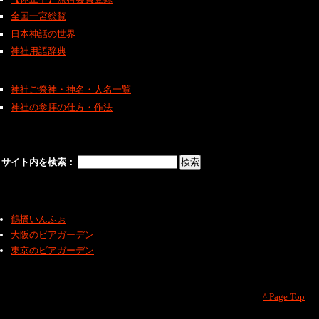
全国一宮総覧
日本神話の世界
神社用語辞典
神社ご祭神・神名・人名一覧
神社の参拝の仕方・作法
サイト内を検索：
鶴橋いんふぉ
大阪のビアガーデン
東京のビアガーデン
^ Page Top