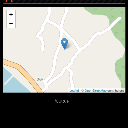
+
−
Leaflet
| ©
OpenStreetMap
contributors