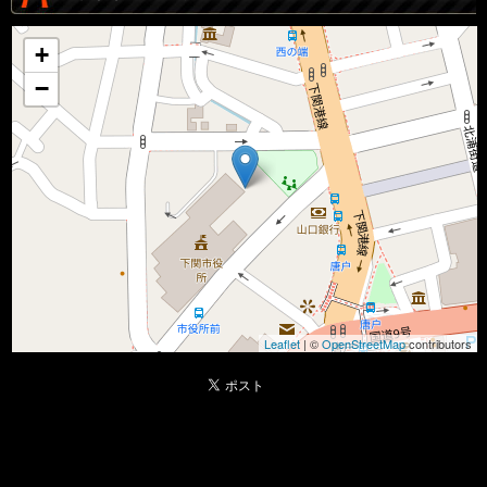
+
−
Leaflet
| ©
OpenStreetMap
contributors