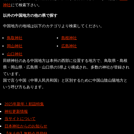
神社
にて検索下さい。
以外の中国地方の他の県で探す
中国地方の地域は以下のカテゴリより検索してください。
鳥取神社
島根神社
岡山神社
広島神社
山口神社
田耕神社のある中国地方は本州の西部に位置する地方で、鳥取県・島根
県・岡山県・広島県・山口県の5県より構成され、多数の神社が登録され
ています。
国で言う中国（中華人民共和国）と区別するために中国山陰山陽地方と
いう呼び方もあります。
2025年新年！初詣特集
神社更新情報
当サイトについて
日本神社からのお知らせ
【休止中】無料会員登録