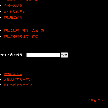
全国一宮総覧
日本神話の世界
神社用語辞典
神社ご祭神・神名・人名一覧
神社の参拝の仕方・作法
サイト内を検索：
鶴橋いんふぉ
大阪のビアガーデン
東京のビアガーデン
^ Page Top