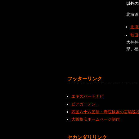
以外の
北海道
北海
秋田
大神神
県、福
フッターリンク
エキスパートナビ
ビアガーデン
四国八十八箇所・寺院検索の霊場巡
大阪格安ホームページ制作
セカンダリリンク