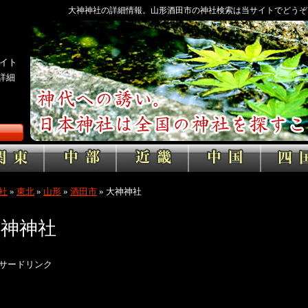
大神神社の詳細情報。山形酒田市の神社検索は当サイトでどうぞ
イト
詳細
社
»
東北
»
山形
»
酒田市
»
大神神社
大神神社
サードリンク