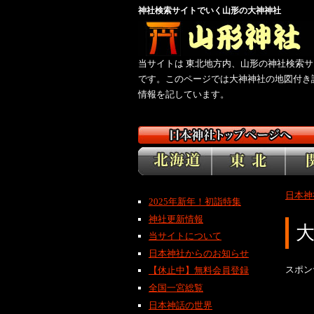
神社検索サイトでいく山形の大神神社
当サイトは 東北地方内、山形の神社検索サ
です。このページでは大神神社の地図付き
情報を記しています。
日本神
2025年新年！初詣特集
神社更新情報
当サイトについて
日本神社からのお知らせ
スポン
【休止中】無料会員登録
全国一宮総覧
日本神話の世界