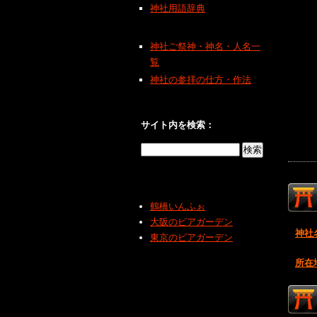
神社用語辞典
神社ご祭神・神名・人名一
覧
神社の参拝の仕方・作法
サイト内を検索：
鶴橋いんふぉ
大阪のビアガーデン
神社
東京のビアガーデン
所在