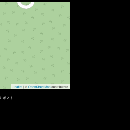
Leaflet
| ©
OpenStreetMap
contributors