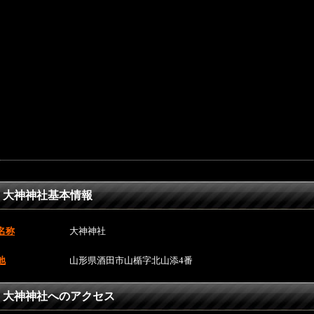
大神神社基本情報
名称
大神神社
地
山形県酒田市山楯字北山添4番
大神神社へのアクセス