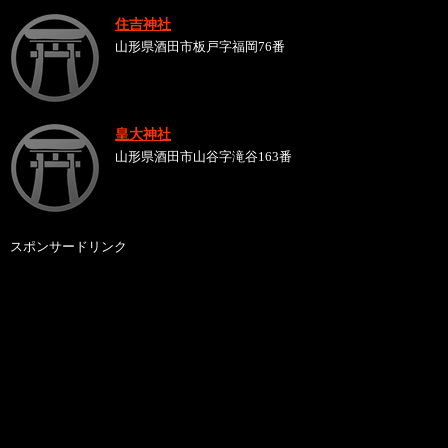
住吉神社
山形県酒田市板戸字福岡76番
皇大神社
山形県酒田市山谷字滝谷163番
スポンサードリンク