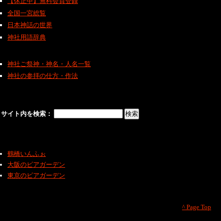
【休止中】無料会員登録
全国一宮総覧
日本神話の世界
神社用語辞典
神社ご祭神・神名・人名一覧
神社の参拝の仕方・作法
サイト内を検索：
鶴橋いんふぉ
大阪のビアガーデン
東京のビアガーデン
^ Page Top