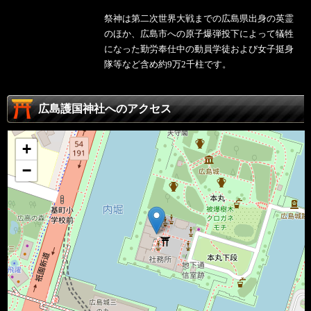
祭神は第二次世界大戦までの広島県出身の英霊
のほか、広島市への原子爆弾投下によって犠牲
になった勤労奉仕中の動員学徒および女子挺身
隊等など含め約9万2千柱です。
広島護国神社へのアクセス
+
−