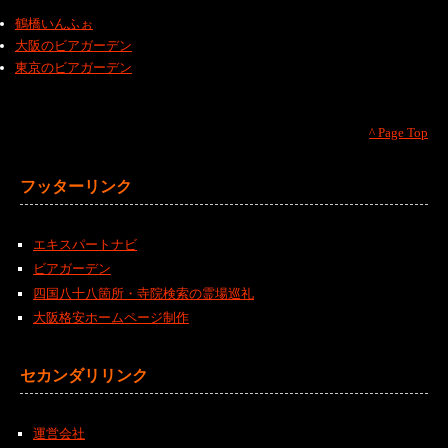
鶴橋いんふぉ
大阪のビアガーデン
東京のビアガーデン
^ Page Top
フッターリンク
エキスパートナビ
ビアガーデン
四国八十八箇所・寺院検索の霊場巡礼
大阪格安ホームページ制作
セカンダリリンク
運営会社