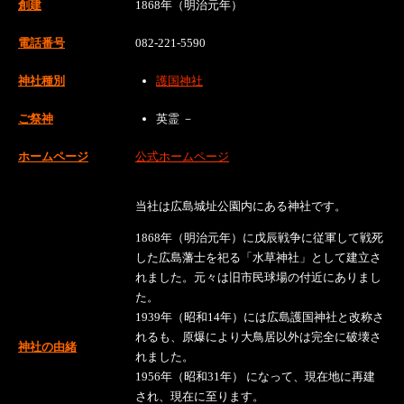
創建
1868年（明治元年）
電話番号
082-221-5590
神社種別
護国神社
ご祭神
英霊 －
ホームページ
公式ホームページ
当社は広島城址公園内にある神社です。
1868年（明治元年）に戊辰戦争に従軍して戦死
した広島藩士を祀る「水草神社」として建立さ
れました。元々は旧市民球場の付近にありまし
た。
1939年（昭和14年）には広島護国神社と改称さ
れるも、原爆により大鳥居以外は完全に破壊さ
神社の由緒
れました。
1956年（昭和31年） になって、現在地に再建
され、現在に至ります。