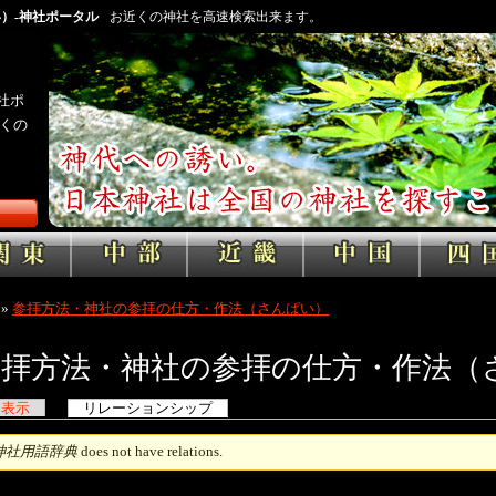
）-神社ポータル
お近くの神社を高速検索出来ます。
社ポ
くの
»
参拝方法・神社の参拝の仕方・作法（さんぱい）
参拝方法・神社の参拝の仕方・作法（
表示
リレーションシップ
神社用語辞典
does not have relations.