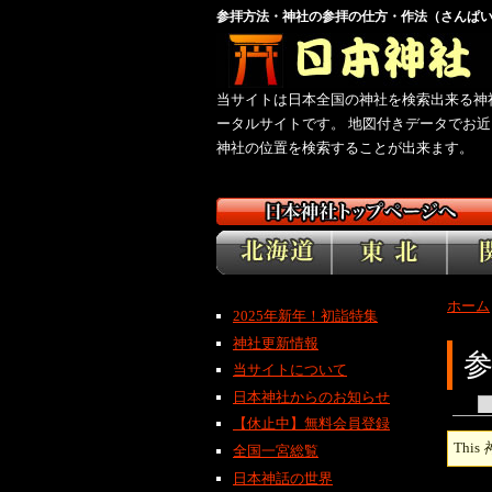
参拝方法・神社の参拝の仕方・作法（さんぱい
サイト日本神社
当サイトは日本全国の神社を検索出来る神
ータルサイトです。 地図付きデータでお近
神社の位置を検索することが出来ます。
ホーム
2025年新年！初詣特集
神社更新情報
当サイトについて
日本神社からのお知らせ
【休止中】無料会員登録
This
全国一宮総覧
日本神話の世界