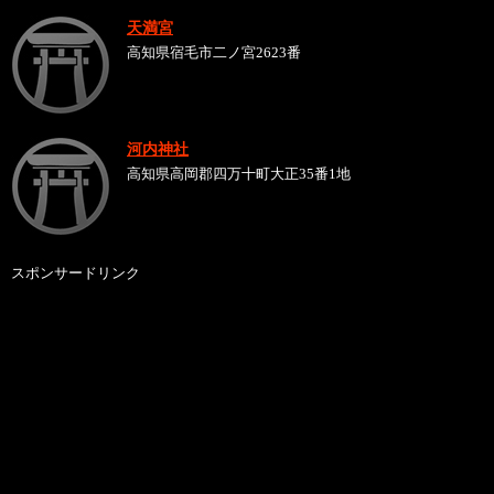
天満宮
高知県宿毛市二ノ宮2623番
河内神社
高知県高岡郡四万十町大正35番1地
スポンサードリンク