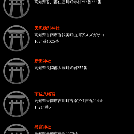
高知県吾川郡仁淀川町寺村252番253番
天忍穂別神社
高知県香南市香我美町山川字スズガサコ
1024番1025番
新田神社
高知県長岡郡大豊町式岩257番
宇佐八幡宮
高知県香南市吉川町吉原字住吉丸214番
1_214番5
島宮神社
高知県高知市長浜4976番