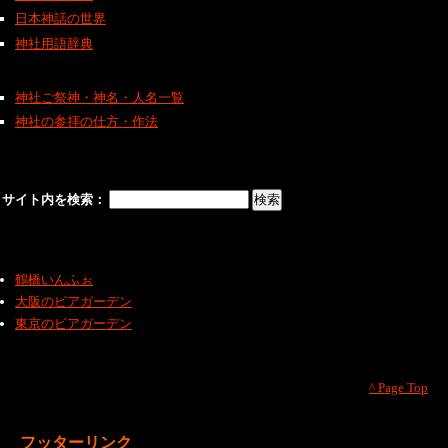
日本神話の世界
神社用語辞典
神社ご祭神・神名・人名一覧
神社の参拝の仕方・作法
サイト内を検索：
鶴橋いんふぉ
大阪のビアガーデン
東京のビアガーデン
^ Page Top
フッターリンク