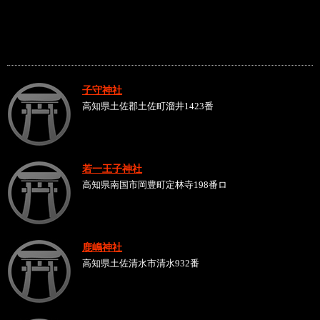
子守神社
高知県土佐郡土佐町溜井1423番
若一王子神社
高知県南国市岡豊町定林寺198番ロ
鹿嶋神社
高知県土佐清水市清水932番