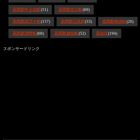
高岡郡中土佐町
(51)
高岡郡佐川町
(69)
高岡郡四万十町
(157)
高岡郡日高村
(33)
高岡郡檮原町
(20)
高岡郡津野町
(68)
高岡郡越知町
(52)
高知市
(194)
スポンサードリンク