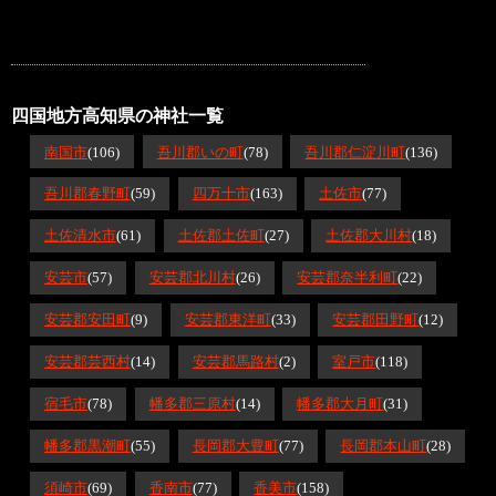
四国地方高知県の神社一覧
南国市
(106)
吾川郡いの町
(78)
吾川郡仁淀川町
(136)
吾川郡春野町
(59)
四万十市
(163)
土佐市
(77)
土佐清水市
(61)
土佐郡土佐町
(27)
土佐郡大川村
(18)
安芸市
(57)
安芸郡北川村
(26)
安芸郡奈半利町
(22)
安芸郡安田町
(9)
安芸郡東洋町
(33)
安芸郡田野町
(12)
安芸郡芸西村
(14)
安芸郡馬路村
(2)
室戸市
(118)
宿毛市
(78)
幡多郡三原村
(14)
幡多郡大月町
(31)
幡多郡黒潮町
(55)
長岡郡大豊町
(77)
長岡郡本山町
(28)
須崎市
(69)
香南市
(77)
香美市
(158)