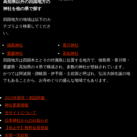
高知県以外の四国地方の
神社を他の県で探す
四国地方の地域は以下のカ
テゴリより検索してくださ
い。
徳島神社
香川神社
愛媛神社
高知神社
四国地方は四国本土とその付属島に位置する地方で、徳島県・香川県・
愛媛県・高知県の４県で構成され、多数の神社が登録されています。
かつては阿波国・讃岐国・伊予国・土佐国と呼ばれ、弘法大師生誕の地
でもあることから、お寺めぐりの盛んな地域でもあります。
2025年新年！初詣特集
神社更新情報
当サイトについて
日本神社からのお知らせ
【休止中】無料会員登録
全国一宮総覧