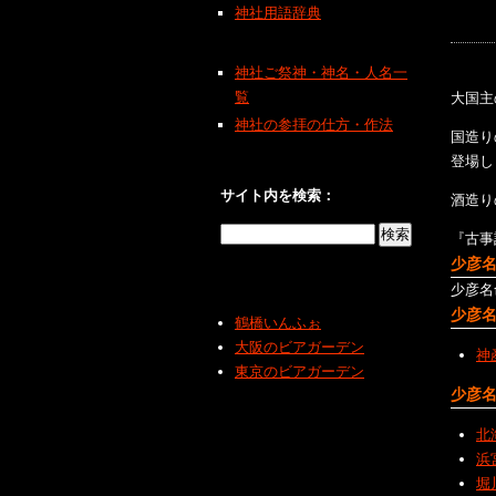
神社用語辞典
神社ご祭神・神名・人名一
覧
大国主
神社の参拝の仕方・作法
国造り
登場し
サイト内を検索：
酒造り
『古事
少彦
少彦名
少彦
鶴橋いんふぉ
大阪のビアガーデン
神
東京のビアガーデン
少彦
北
浜
堀