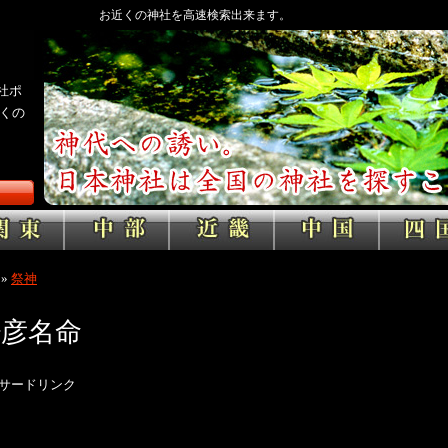
お近くの神社を高速検索出来ます。
社ポ
くの
»
祭神
少彦名命
サードリンク