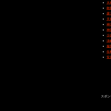
大
敢
露
天
神
神
少
淡
服
生
安
スポン