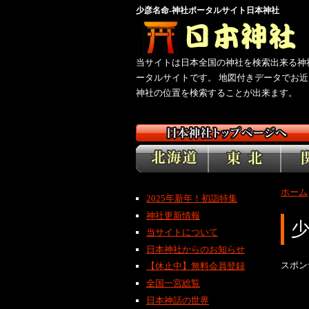
少彦名命-神社ポータルサイト日本神社
当サイトは日本全国の神社を検索出来る神
ータルサイトです。 地図付きデータでお近
神社の位置を検索することが出来ます。
ホーム
2025年新年！初詣特集
神社更新情報
当サイトについて
日本神社からのお知らせ
スポン
【休止中】無料会員登録
全国一宮総覧
日本神話の世界