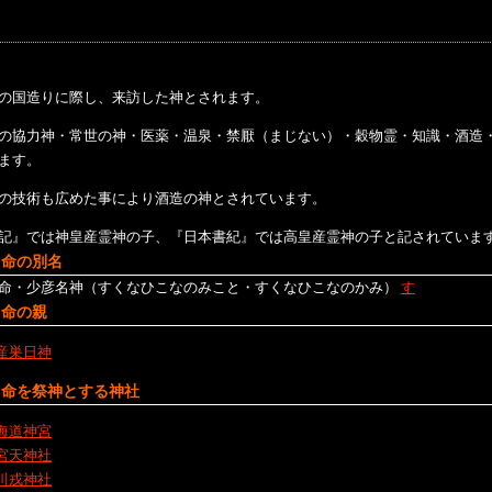
の国造りに際し、来訪した神とされます。
の協力神・常世の神・医薬・温泉・禁厭（まじない）・穀物霊・知識・酒造
ます。
の技術も広めた事により酒造の神とされています。
記』では神皇産霊神の子、『日本書紀』では高皇産霊神の子と記されていま
名命の別名
命・少彦名神（すくなひこなのみこと・すくなひこなのかみ）
す
名命の親
産巣日神
名命を祭神とする神社
海道神宮
宮天神社
川戎神社