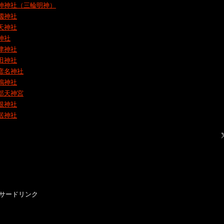
神神社（三輪明神）
國神社
天神社
神社
津神社
田神社
彦名神社
嶋神社
部天神宮
根神社
居神社
サードリンク