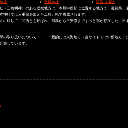
神社
奈良神社
和歌山神社
社（三輪明神）のある近畿地方は、本州中西部に位置する地方で、滋賀県、
本神社では三重県を加えた二府五県で構成されます。
方に対して、関西とも呼ばれ、飛鳥から平安京までずっと都が存在した、日
県の取り扱いについて・・・一般的には東海地方（当サイトでは中部地方）
分類しています。
礼