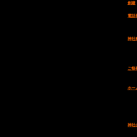
創建
電話
神社
ご祭
ホー
神社