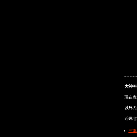
大神
現在表
以外の
近畿地
三重