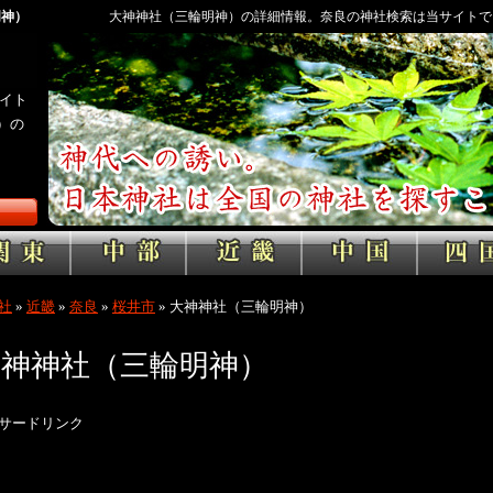
明神）
大神神社（三輪明神）の詳細情報。奈良の神社検索は当サイトで
イト
）の
社
»
近畿
»
奈良
»
桜井市
»
大神神社（三輪明神）
大神神社（三輪明神）
サードリンク