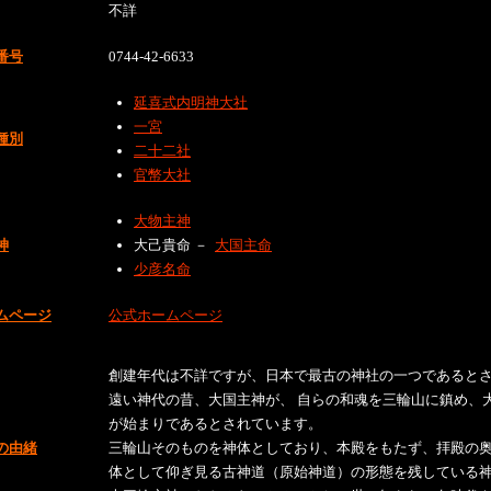
不詳
番号
0744-42-6633
延喜式内明神大社
一宮
種別
二十二社
官幣大社
大物主神
神
大己貴命 －
大国主命
少彦名命
ムページ
公式ホームページ
創建年代は不詳ですが、日本で最古の神社の一つであると
遠い神代の昔、大国主神が、 自らの和魂を三輪山に鎮め、
が始まりであるとされています。
の由緒
三輪山そのものを神体としており、本殿をもたず、拝殿の
体として仰ぎ見る古神道（原始神道）の形態を残している