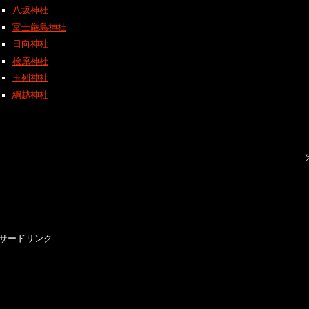
八坂神社
富士厳島神社
日向神社
桧原神社
玉列神社
綱越神社
サードリンク