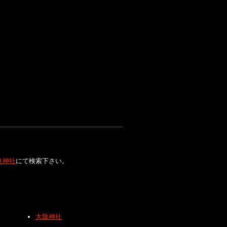
良神社
にて検索下さい。
大阪神社