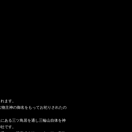
されます。
大物主神の御名をもってお祀りされたの
奥にある三ツ鳥居を通し三輪山自体を神
神社です。