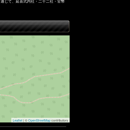
を通じて、延喜式内社・二十二社・官幣
Leaflet
| ©
OpenStreetMap
contributors