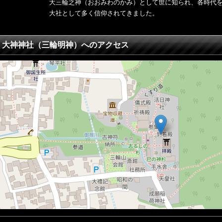
大三輪之神（おおみわのかみ）として世に知られ、各時代
大社として多く信仰されてきました。
大神神社（三輪明神）へのアクセス