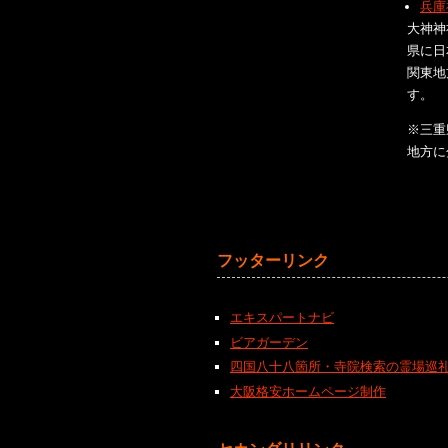
兵庫
大神神
県に日
関東地
す。
※三重
地方に
フッターリンク
エキスパートナビ
ビアガーデン
四国八十八箇所・寺院検索の霊場巡
大阪格安ホームページ制作