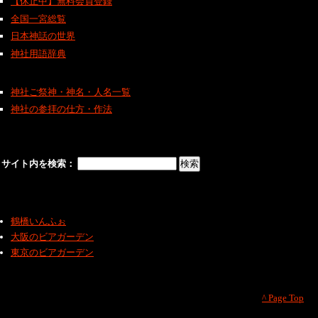
【休止中】無料会員登録
全国一宮総覧
日本神話の世界
神社用語辞典
神社ご祭神・神名・人名一覧
神社の参拝の仕方・作法
サイト内を検索：
鶴橋いんふぉ
大阪のビアガーデン
東京のビアガーデン
^ Page Top