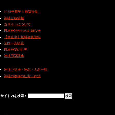
2025年新年！初詣特集
神社更新情報
当サイトについて
日本神社からのお知らせ
【休止中】無料会員登録
全国一宮総覧
日本神話の世界
神社用語辞典
神社ご祭神・神名・人名一覧
神社の参拝の仕方・作法
サイト内を検索：