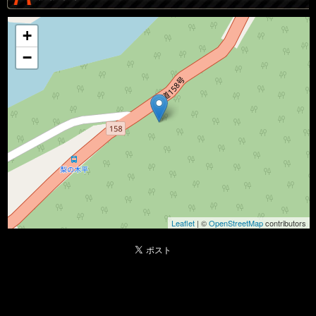
+
−
Leaflet
| ©
OpenStreetMap
contributors