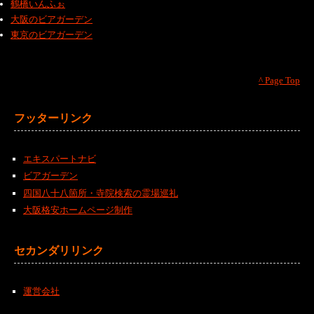
鶴橋いんふぉ
大阪のビアガーデン
東京のビアガーデン
^ Page Top
フッターリンク
エキスパートナビ
ビアガーデン
四国八十八箇所・寺院検索の霊場巡礼
大阪格安ホームページ制作
セカンダリリンク
運営会社