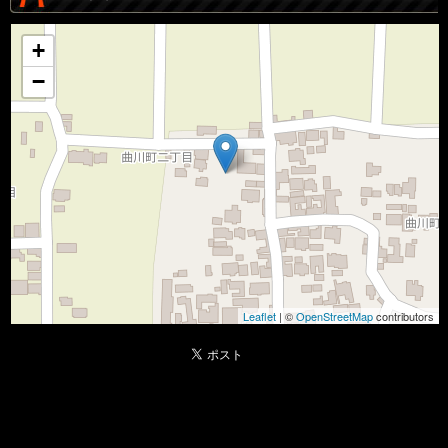
+
−
Leaflet
| ©
OpenStreetMap
contributors