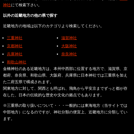
神社
にて検索下さい。
以外の近畿地方の他の県で探す
近畿地方の地域は以下のカテゴリより検索してください。
三重神社
滋賀神社
京都神社
大阪神社
兵庫神社
奈良神社
和歌山神社
金橋神社のある近畿地方は、本州中西部に位置する地方で、滋賀県、京
都府、奈良県、和歌山県、大阪府、兵庫県に日本神社では三重県を加え
た二府五県で構成されます。
関東地方に対して、関西とも呼ばれ、飛鳥から平安京までずっと都が存
在した、日本の伝統的な歴史や文化の拠点でもあります。
※三重県の取り扱いについて・・・一般的には東海地方（当サイトでは
中部地方）になるのですが、神社分類の便宜上、近畿地方に分類してい
ます。