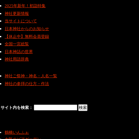
2025年新年！初詣特集
神社更新情報
当サイトについて
日本神社からのお知らせ
【休止中】無料会員登録
全国一宮総覧
日本神話の世界
神社用語辞典
神社ご祭神・神名・人名一覧
神社の参拝の仕方・作法
サイト内を検索：
鶴橋いんふぉ