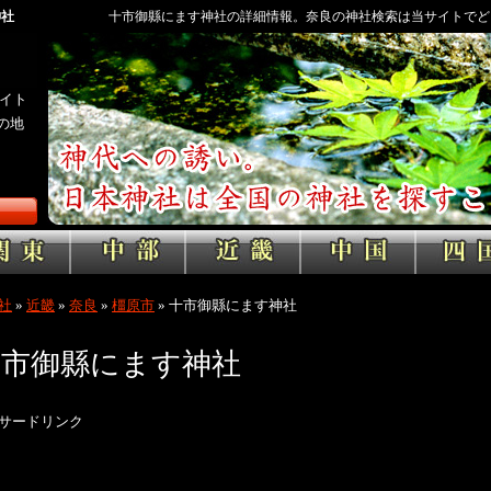
神社
十市御縣にます神社の詳細情報。奈良の神社検索は当サイトでど
イト
の地
社
»
近畿
»
奈良
»
橿原市
»
十市御縣にます神社
十市御縣にます神社
サードリンク