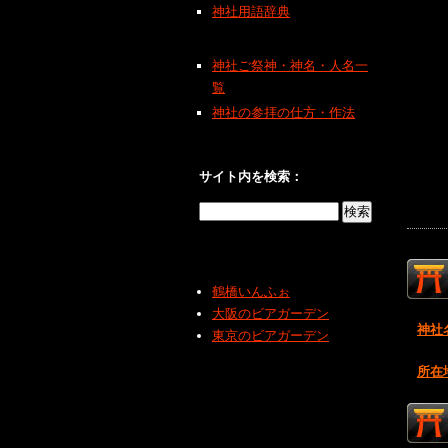
神社用語辞典
神社ご祭神・神名・人名一
覧
神社の参拝の仕方・作法
サイト内を検索：
鶴橋いんふぉ
大阪のビアガーデン
神社
東京のビアガーデン
所在