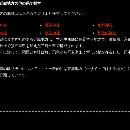
近畿地方の他の県で探す
方の地域は以下のカテゴリより検索してください。
神社
滋賀神社
京都神社
神社
奈良神社
和歌山神社
縣にます神社のある近畿地方は、本州中西部に位置する地方で、滋賀県、京
神社では三重県を加えた二府五県で構成されます。
方に対して、関西とも呼ばれ、飛鳥から平安京までずっと都が存在した、日
県の取り扱いについて・・・一般的には東海地方（当サイトでは中部地方）
分類しています。