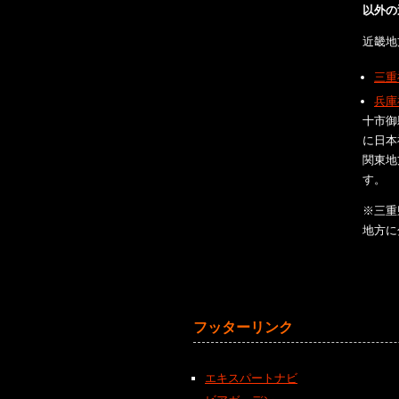
以外の
近畿地
三重
兵庫
十市御
に日本
関東地
す。
※三重
地方に
フッターリンク
エキスパートナビ