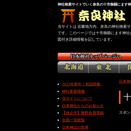
神社検索サイトでいく奈良の十市御縣にます
当サイトは 近畿地方内、奈良の神社検索サ
です。このページでは十市御縣にます神社
図付き詳細情報を記しています。
日本神
2025年新年！初詣特集
神社更新情報
当サイトについて
日本神社からのお知らせ
スポン
【休止中】無料会員登録
全国一宮総覧
日本神話の世界