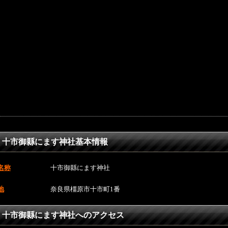
十市御縣にます神社基本情報
名称
十市御縣にます神社
地
奈良県橿原市十市町1番
十市御縣にます神社へのアクセス