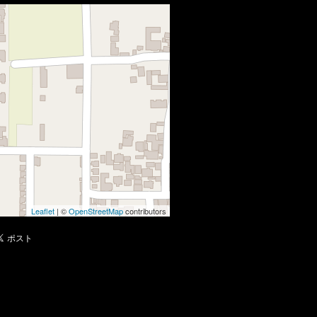
Leaflet
| ©
OpenStreetMap
contributors