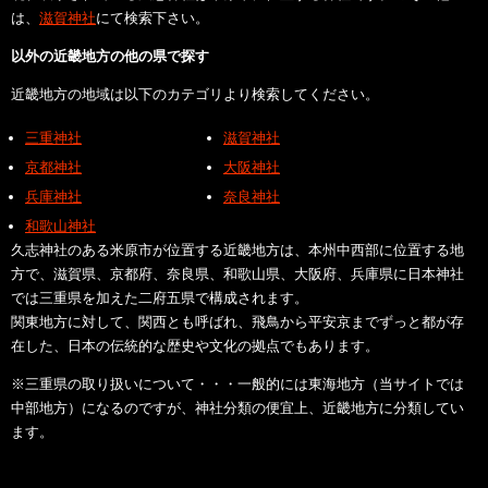
は、
滋賀神社
にて検索下さい。
以外の近畿地方の他の県で探す
近畿地方の地域は以下のカテゴリより検索してください。
三重神社
滋賀神社
京都神社
大阪神社
兵庫神社
奈良神社
和歌山神社
久志神社のある米原市が位置する近畿地方は、本州中西部に位置する地
方で、滋賀県、京都府、奈良県、和歌山県、大阪府、兵庫県に日本神社
では三重県を加えた二府五県で構成されます。
関東地方に対して、関西とも呼ばれ、飛鳥から平安京までずっと都が存
在した、日本の伝統的な歴史や文化の拠点でもあります。
※三重県の取り扱いについて・・・一般的には東海地方（当サイトでは
中部地方）になるのですが、神社分類の便宜上、近畿地方に分類してい
ます。