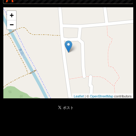
+
−
Leaflet
| ©
OpenStreetMap
contributors