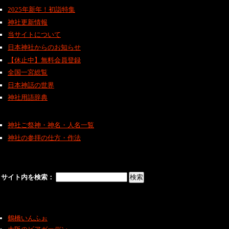
2025年新年！初詣特集
神社更新情報
当サイトについて
日本神社からのお知らせ
【休止中】無料会員登録
全国一宮総覧
日本神話の世界
神社用語辞典
神社ご祭神・神名・人名一覧
神社の参拝の仕方・作法
サイト内を検索：
鶴橋いんふぉ