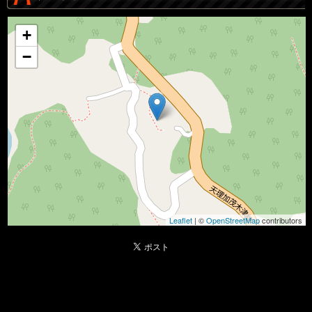
+
−
Leaflet
| ©
OpenStreetMap
contributors