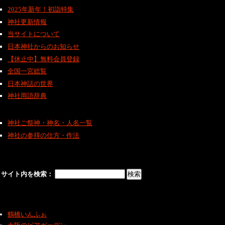
2025年新年！初詣特集
神社更新情報
当サイトについて
日本神社からのお知らせ
【休止中】無料会員登録
全国一宮総覧
日本神話の世界
神社用語辞典
神社ご祭神・神名・人名一覧
神社の参拝の仕方・作法
サイト内を検索：
鶴橋いんふぉ