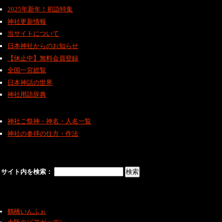
2025年新年！初詣特集
神社更新情報
当サイトについて
日本神社からのお知らせ
【休止中】無料会員登録
全国一宮総覧
日本神話の世界
神社用語辞典
神社ご祭神・神名・人名一覧
神社の参拝の仕方・作法
サイト内を検索：
鶴橋いんふぉ