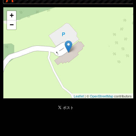
+
−
Leaflet
| ©
OpenStreetMap
contributors