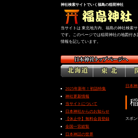
神社検索サイトでいく福島の稲荷神社
当サイトは 東北地方内、福島の神社検索サ
です。このページでは稲荷神社の地図付き
情報を記しています。
日本神
2025年新年！初詣特集
神社更新情報
当サイトについて
日本神社からのお知らせ
スポン
【休止中】無料会員登録
全国一宮総覧
日本神話の世界