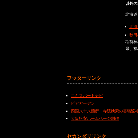
以外の
北海道
北海
秋田
稲荷神
県、福
フッターリンク
エキスパートナビ
ビアガーデン
四国八十八箇所・寺院検索の霊場巡
大阪格安ホームページ制作
セカンダリリンク