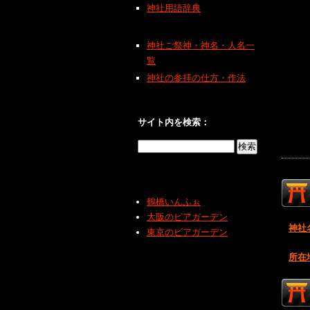
神社用語辞典
神社ご祭神・神名・人名一
覧
神社の参拝の仕方・作法
サイト内を検索：
鶴橋いんふぉ
大阪のビアガーデン
神社
東京のビアガーデン
所在