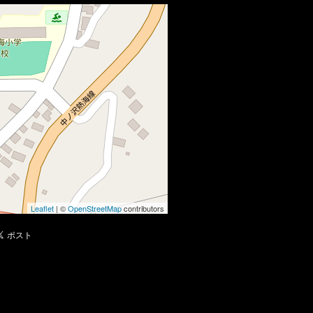
Leaflet
| ©
OpenStreetMap
contributors