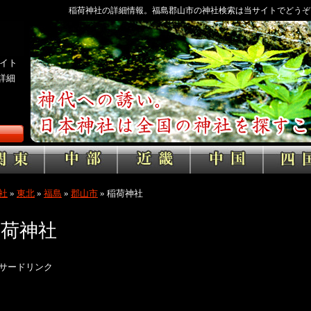
稲荷神社の詳細情報。福島郡山市の神社検索は当サイトでどうぞ
イト
詳細
社
»
東北
»
福島
»
郡山市
»
稲荷神社
稲荷神社
サードリンク