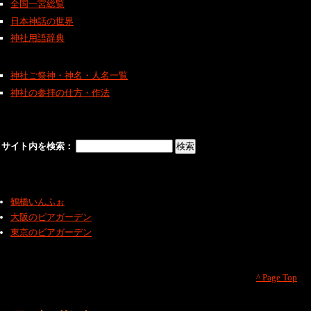
全国一宮総覧
日本神話の世界
神社用語辞典
神社ご祭神・神名・人名一覧
神社の参拝の仕方・作法
サイト内を検索：
鶴橋いんふぉ
大阪のビアガーデン
東京のビアガーデン
^ Page Top