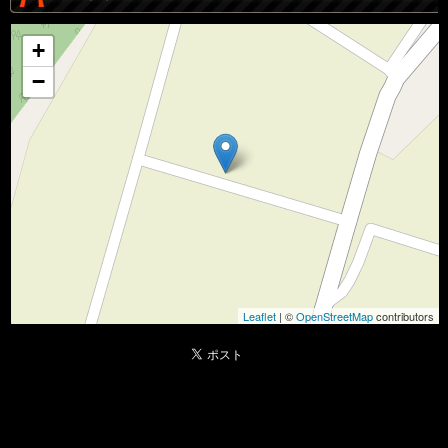
+
−
Leaflet
| ©
OpenStreetMap
contributors