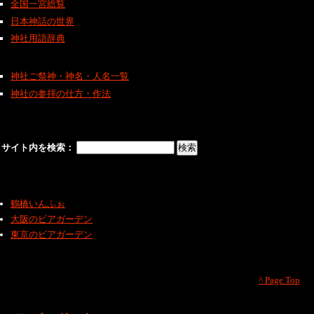
全国一宮総覧
日本神話の世界
神社用語辞典
神社ご祭神・神名・人名一覧
神社の参拝の仕方・作法
サイト内を検索：
鶴橋いんふぉ
大阪のビアガーデン
東京のビアガーデン
^ Page Top