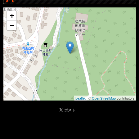
+
−
Leaflet
| ©
OpenStreetMap
contributors