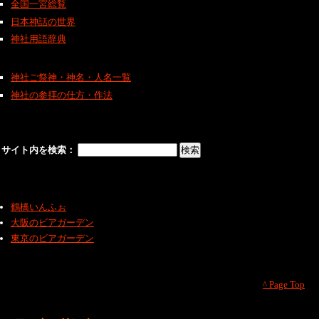
全国一宮総覧
日本神話の世界
神社用語辞典
神社ご祭神・神名・人名一覧
神社の参拝の仕方・作法
サイト内を検索：
鶴橋いんふぉ
大阪のビアガーデン
東京のビアガーデン
^ Page Top