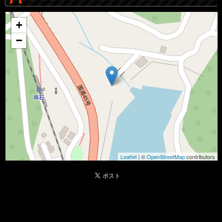
+
−
Leaflet
| ©
OpenStreetMap
contributors