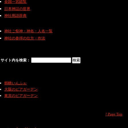
全国一宮総覧
日本神話の世界
神社用語辞典
神社ご祭神・神名・人名一覧
神社の参拝の仕方・作法
サイト内を検索：
鶴橋いんふぉ
大阪のビアガーデン
東京のビアガーデン
^ Page Top