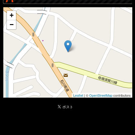
+
−
Leaflet
| ©
OpenStreetMap
contributors