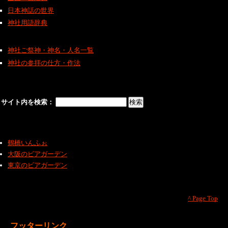
日本神話の世界
神社用語辞典
神社ご祭神・神名・人名一覧
神社の参拝の仕方・作法
サイト内を検索：
鶴橋いんふぉ
大阪のビアガーデン
東京のビアガーデン
^ Page Top
フッターリンク