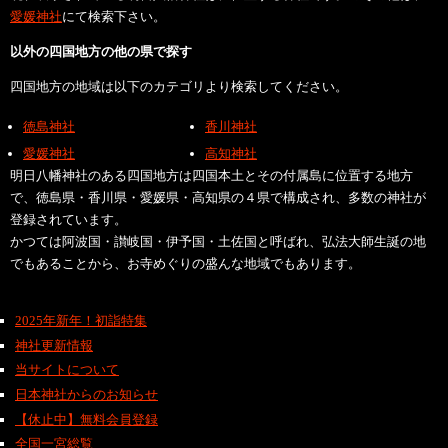
愛媛神社
にて検索下さい。
以外の四国地方の他の県で探す
四国地方の地域は以下のカテゴリより検索してください。
徳島神社
香川神社
愛媛神社
高知神社
明日八幡神社のある四国地方は四国本土とその付属島に位置する地方
で、徳島県・香川県・愛媛県・高知県の４県で構成され、多数の神社が
登録されています。
かつては阿波国・讃岐国・伊予国・土佐国と呼ばれ、弘法大師生誕の地
でもあることから、お寺めぐりの盛んな地域でもあります。
2025年新年！初詣特集
神社更新情報
当サイトについて
日本神社からのお知らせ
【休止中】無料会員登録
全国一宮総覧