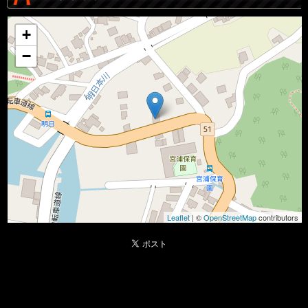
+
−
Leaflet
| ©
OpenStreetMap
contributors