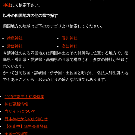
神社
にて検索下さい。
以外の四国地方の他の県で探す
四国地方の地域は以下のカテゴリより検索してください。
徳島神社
香川神社
愛媛神社
高知神社
今清神社のある四国地方は四国本土とその付属島に位置する地方で、徳
島県・香川県・愛媛県・高知県の４県で構成され、多数の神社が登録さ
れています。
かつては阿波国・讃岐国・伊予国・土佐国と呼ばれ、弘法大師生誕の地
でもあることから、お寺めぐりの盛んな地域でもあります。
2025年新年！初詣特集
神社更新情報
当サイトについて
日本神社からのお知らせ
【休止中】無料会員登録
全国一宮総覧