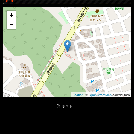
+
−
Leaflet
| ©
OpenStreetMap
contributors