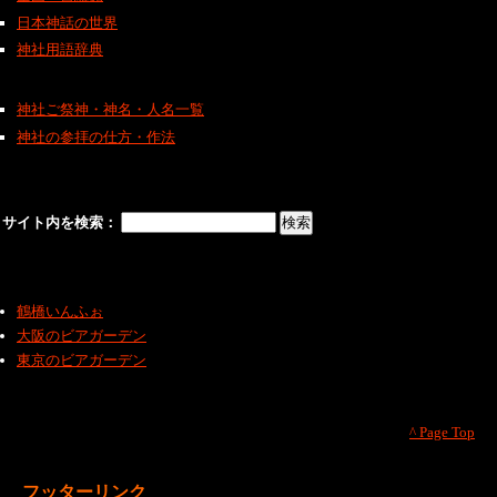
日本神話の世界
神社用語辞典
神社ご祭神・神名・人名一覧
神社の参拝の仕方・作法
サイト内を検索：
鶴橋いんふぉ
大阪のビアガーデン
東京のビアガーデン
^ Page Top
フッターリンク