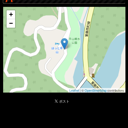
+
−
Leaflet
| ©
OpenStreetMap
contributors