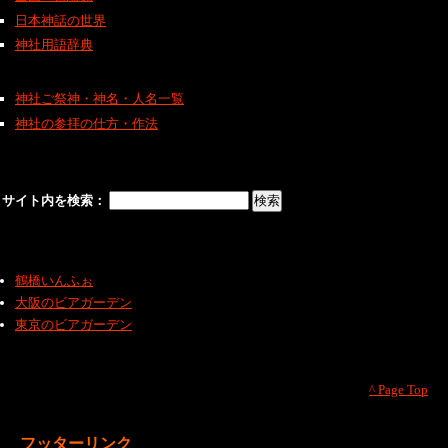
日本神話の世界
神社用語辞典
神社ご祭神・神名・人名一覧
神社の参拝の仕方・作法
サイト内を検索：
鶴橋いんふぉ
大阪のビアガーデン
東京のビアガーデン
^ Page Top
フッターリンク