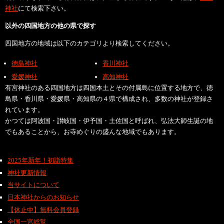
神社
にて検索下さい。
以外の四国地方の他の県で探す
四国地方の地域は以下のカテゴリより検索してください。
徳島神社
香川神社
愛媛神社
高知神社
有宮神社のある四国地方は四国本土とその付属島に位置する地方で、徳
島県・香川県・愛媛県・高知県の４県で構成され、多数の神社が登録さ
れています。
かつては阿波国・讃岐国・伊予国・土佐国と呼ばれ、弘法大師生誕の地
でもあることから、お寺めぐりの盛んな地域でもあります。
2025年新年！初詣特集
神社更新情報
当サイトについて
日本神社からのお知らせ
【休止中】無料会員登録
全国一宮総覧