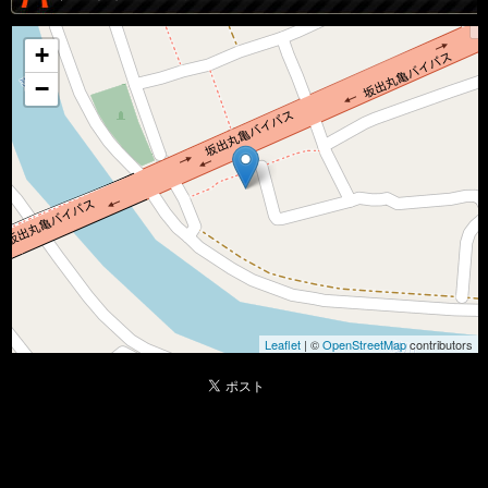
+
−
Leaflet
| ©
OpenStreetMap
contributors