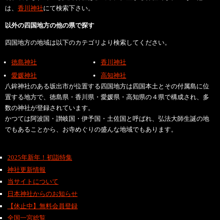
は、
香川神社
にて検索下さい。
以外の四国地方の他の県で探す
四国地方の地域は以下のカテゴリより検索してください。
徳島神社
香川神社
愛媛神社
高知神社
八鉾神社のある坂出市が位置する四国地方は四国本土とその付属島に位
置する地方で、徳島県・香川県・愛媛県・高知県の４県で構成され、多
数の神社が登録されています。
かつては阿波国・讃岐国・伊予国・土佐国と呼ばれ、弘法大師生誕の地
でもあることから、お寺めぐりの盛んな地域でもあります。
2025年新年！初詣特集
神社更新情報
当サイトについて
日本神社からのお知らせ
【休止中】無料会員登録
全国一宮総覧