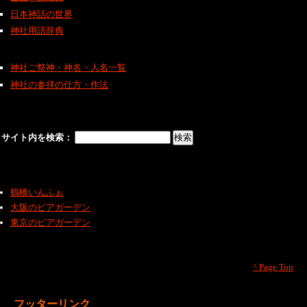
日本神話の世界
神社用語辞典
神社ご祭神・神名・人名一覧
神社の参拝の仕方・作法
サイト内を検索：
鶴橋いんふぉ
大阪のビアガーデン
東京のビアガーデン
^ Page Top
フッターリンク