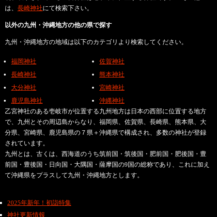
は、
長崎神社
にて検索下さい。
以外の九州・沖縄地方の他の県で探す
九州・沖縄地方の地域は以下のカテゴリより検索してください。
福岡神社
佐賀神社
長崎神社
熊本神社
大分神社
宮崎神社
鹿児島神社
沖縄神社
乙宮神社のある壱岐市が位置する九州地方は日本の西部に位置する地方
で、九州とその周辺島からなり、福岡県、佐賀県、長崎県、熊本県、大
分県、宮崎県、鹿児島県の７県＋沖縄県で構成され、多数の神社が登録
されています。
九州とは、古くは、西海道のうち筑前国・筑後国・肥前国・肥後国・豊
前国・豊後国・日向国・大隅国・薩摩国の9国の総称であり、これに加え
て沖縄県をプラスして九州・沖縄地方とします。
2025年新年！初詣特集
神社更新情報