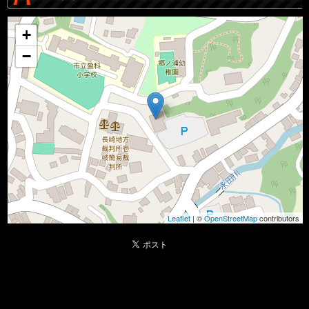
+
−
Leaflet
| ©
OpenStreetMap
contributors