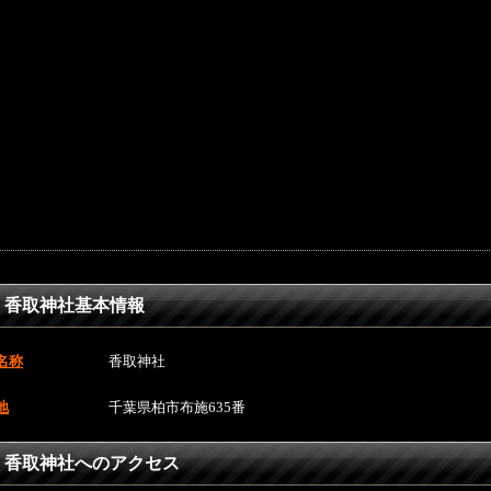
香取神社基本情報
名称
香取神社
地
千葉県柏市布施635番
香取神社へのアクセス