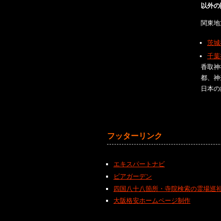
以外の
関東地
茨城
千葉
香取神
都、神
日本の
フッターリンク
エキスパートナビ
ビアガーデン
四国八十八箇所・寺院検索の霊場巡
大阪格安ホームページ制作