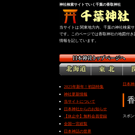
神社検索サイトでいく千葉の香取神社
当サイトは 関東地方内、千葉の神社検索サ
です。このページでは香取神社の地図付き
情報を記しています。
日本神
2025年新年！初詣特集
神社更新情報
当サイトについて
日本神社からのお知らせ
スポン
【休止中】無料会員登録
全国一宮総覧
日本神話の世界