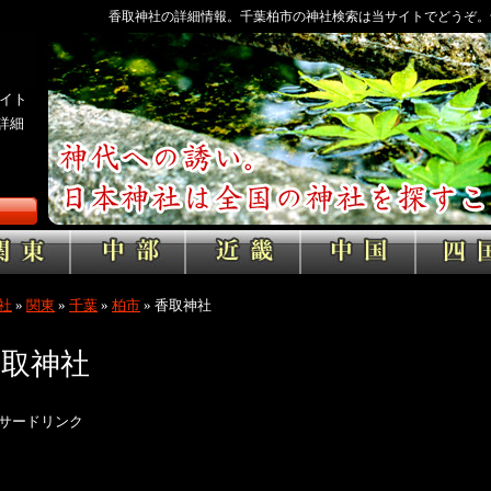
香取神社の詳細情報。千葉柏市の神社検索は当サイトでどうぞ。
イト
詳細
社
»
関東
»
千葉
»
柏市
»
香取神社
香取神社
サードリンク