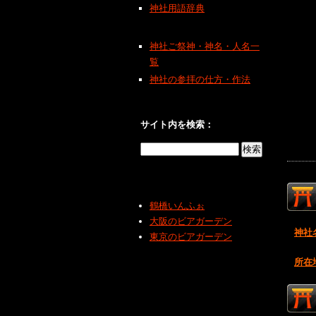
神社用語辞典
神社ご祭神・神名・人名一
覧
神社の参拝の仕方・作法
サイト内を検索：
鶴橋いんふぉ
大阪のビアガーデン
神社
東京のビアガーデン
所在