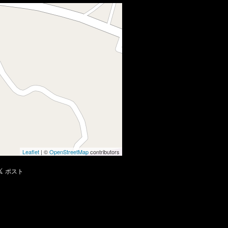
Leaflet
| ©
OpenStreetMap
contributors