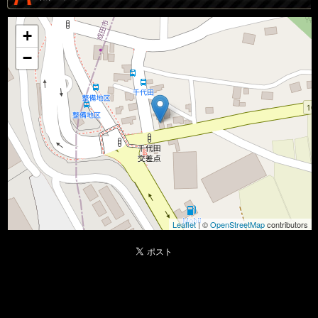
+
−
Leaflet
| ©
OpenStreetMap
contributors