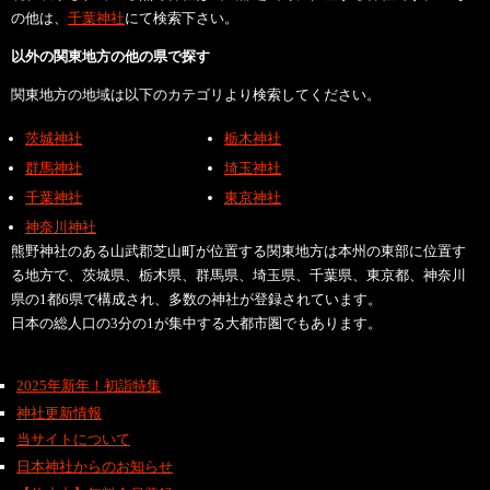
の他は、
千葉神社
にて検索下さい。
以外の関東地方の他の県で探す
関東地方の地域は以下のカテゴリより検索してください。
茨城神社
栃木神社
群馬神社
埼玉神社
千葉神社
東京神社
神奈川神社
熊野神社のある山武郡芝山町が位置する関東地方は本州の東部に位置す
る地方で、茨城県、栃木県、群馬県、埼玉県、千葉県、東京都、神奈川
県の1都6県で構成され、多数の神社が登録されています。
日本の総人口の3分の1が集中する大都市圏でもあります。
2025年新年！初詣特集
神社更新情報
当サイトについて
日本神社からのお知らせ