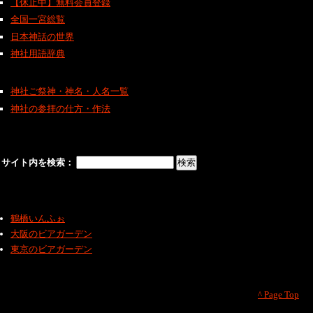
【休止中】無料会員登録
全国一宮総覧
日本神話の世界
神社用語辞典
神社ご祭神・神名・人名一覧
神社の参拝の仕方・作法
サイト内を検索：
鶴橋いんふぉ
大阪のビアガーデン
東京のビアガーデン
^ Page Top