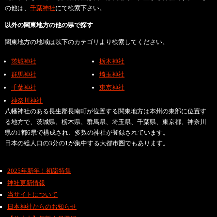
の他は、
千葉神社
にて検索下さい。
以外の関東地方の他の県で探す
関東地方の地域は以下のカテゴリより検索してください。
茨城神社
栃木神社
群馬神社
埼玉神社
千葉神社
東京神社
神奈川神社
八幡神社のある長生郡長南町が位置する関東地方は本州の東部に位置す
る地方で、茨城県、栃木県、群馬県、埼玉県、千葉県、東京都、神奈川
県の1都6県で構成され、多数の神社が登録されています。
日本の総人口の3分の1が集中する大都市圏でもあります。
2025年新年！初詣特集
神社更新情報
当サイトについて
日本神社からのお知らせ