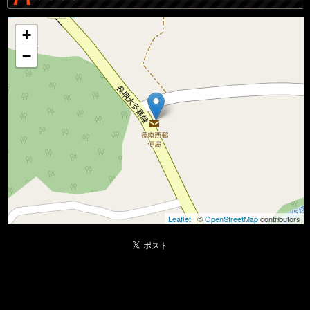
+
−
Leaflet
| ©
OpenStreetMap
contributors