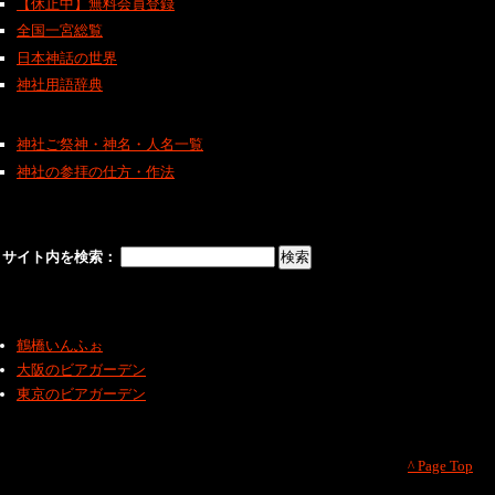
【休止中】無料会員登録
全国一宮総覧
日本神話の世界
神社用語辞典
神社ご祭神・神名・人名一覧
神社の参拝の仕方・作法
サイト内を検索：
鶴橋いんふぉ
大阪のビアガーデン
東京のビアガーデン
^ Page Top