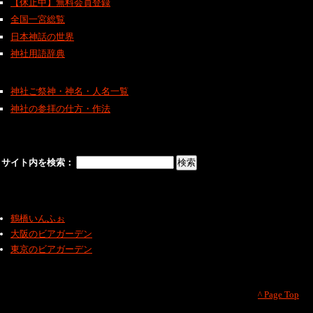
【休止中】無料会員登録
全国一宮総覧
日本神話の世界
神社用語辞典
神社ご祭神・神名・人名一覧
神社の参拝の仕方・作法
サイト内を検索：
鶴橋いんふぉ
大阪のビアガーデン
東京のビアガーデン
^ Page Top