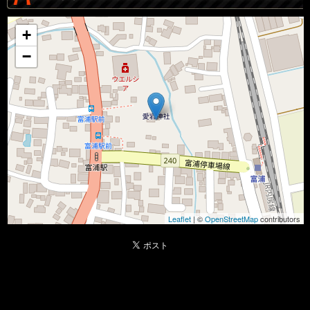
+
−
Leaflet
| ©
OpenStreetMap
contributors