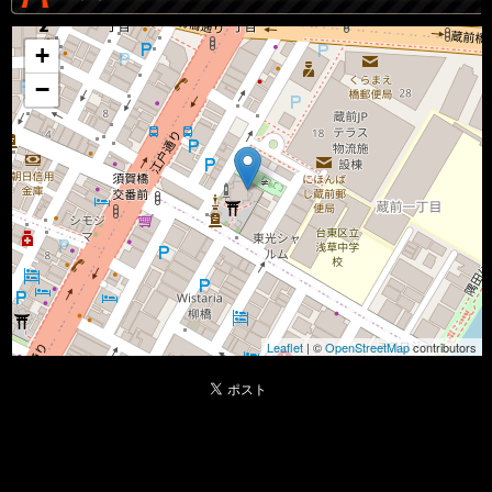
+
−
Leaflet
| ©
OpenStreetMap
contributors