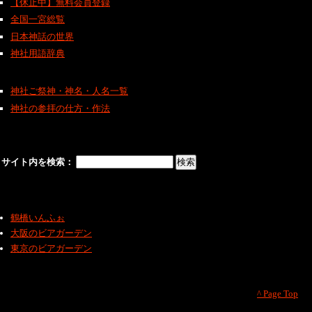
【休止中】無料会員登録
全国一宮総覧
日本神話の世界
神社用語辞典
神社ご祭神・神名・人名一覧
神社の参拝の仕方・作法
サイト内を検索：
鶴橋いんふぉ
大阪のビアガーデン
東京のビアガーデン
^ Page Top