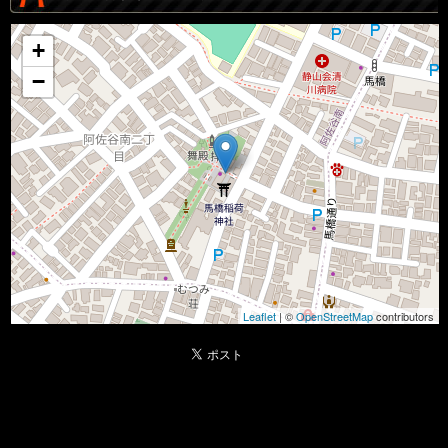
+
−
Leaflet
| ©
OpenStreetMap
contributors