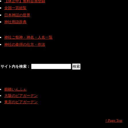
【休止中】無料会員登録
全国一宮総覧
日本神話の世界
神社用語辞典
神社ご祭神・神名・人名一覧
神社の参拝の仕方・作法
サイト内を検索：
鶴橋いんふぉ
大阪のビアガーデン
東京のビアガーデン
^ Page Top