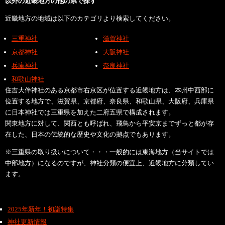
以外の近畿地方の他の県で探す
近畿地方の地域は以下のカテゴリより検索してください。
三重神社
滋賀神社
京都神社
大阪神社
兵庫神社
奈良神社
和歌山神社
住吉大伴神社のある京都市右京区が位置する近畿地方は、本州中西部に
位置する地方で、滋賀県、京都府、奈良県、和歌山県、大阪府、兵庫県
に日本神社では三重県を加えた二府五県で構成されます。
関東地方に対して、関西とも呼ばれ、飛鳥から平安京までずっと都が存
在した、日本の伝統的な歴史や文化の拠点でもあります。
※三重県の取り扱いについて・・・一般的には東海地方（当サイトでは
中部地方）になるのですが、神社分類の便宜上、近畿地方に分類してい
ます。
2025年新年！初詣特集
神社更新情報