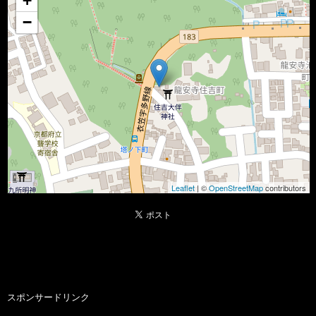
+
−
Leaflet
| ©
OpenStreetMap
contributors
スポンサードリンク