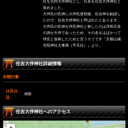
社を式内大伴神社とし、社名を住吉大伴神社と
改めました。
大伴氏の氏神に大伴氏衰頽後、住吉神を勧請し
たので、住吉大伴神社と呼ばれたとあります。
大伴氏の氏神を伴氏神社と称したのは淳和天皇
の諱が大伴であったため、その名をはばかって
伴氏と改称したためと言うそうです『京都山城
寺院神社大事典（平凡社）』より。
住吉大伴神社詳細情報
年間行事
10月16
例祭
日
住吉大伴神社へのアクセス