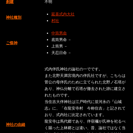
創建
不明
延喜式内大社
神社種別
村社
中筒男命
底筒男命 －
ご祭神
上筒男 －
天忍日命 －
式内伴氏神社の論社の一でです。
また北野天満宮境内の伴氏社ですが、こちらは
菅公の母伴氏のために立てられた北野ノ石塔が
あり、神仏分離で石塔が撤去された跡に建立さ
れたものです。
当住吉大伴神社は江戸時代に並河永の『山城
志』に、「在龍安寺村 今称住吉」と記されて
おり、式内社に比定されています。
龍安寺は馬代郷であり、伴宿禰が氏神を祀るべ
神社の由緒
く賜った上林郷とは違い、昔、論社ではなく当