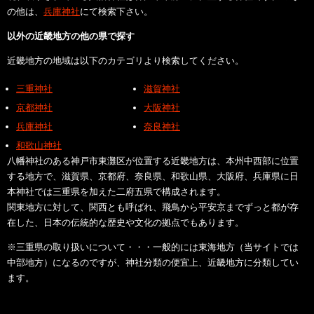
の他は、
兵庫神社
にて検索下さい。
以外の近畿地方の他の県で探す
近畿地方の地域は以下のカテゴリより検索してください。
三重神社
滋賀神社
京都神社
大阪神社
兵庫神社
奈良神社
和歌山神社
八幡神社のある神戸市東灘区が位置する近畿地方は、本州中西部に位置
する地方で、滋賀県、京都府、奈良県、和歌山県、大阪府、兵庫県に日
本神社では三重県を加えた二府五県で構成されます。
関東地方に対して、関西とも呼ばれ、飛鳥から平安京までずっと都が存
在した、日本の伝統的な歴史や文化の拠点でもあります。
※三重県の取り扱いについて・・・一般的には東海地方（当サイトでは
中部地方）になるのですが、神社分類の便宜上、近畿地方に分類してい
ます。