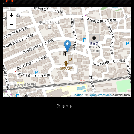
+
−
Leaflet
| ©
OpenStreetMap
contributors