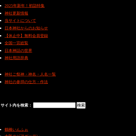
2025年新年！初詣特集
神社更新情報
当サイトについて
日本神社からのお知らせ
【休止中】無料会員登録
全国一宮総覧
日本神話の世界
神社用語辞典
神社ご祭神・神名・人名一覧
神社の参拝の仕方・作法
サイト内を検索：
鶴橋いんふぉ