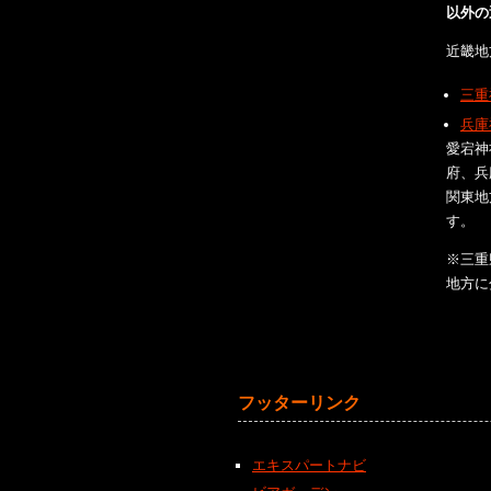
以外の
近畿地
三重
兵庫
愛宕神
府、兵
関東地
す。
※三重
地方に
フッターリンク
エキスパートナビ