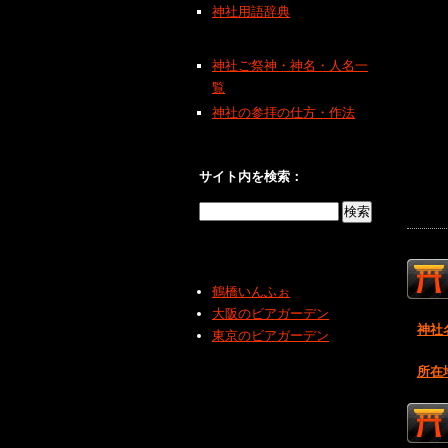
神社用語辞典
神社ご祭神・神名・人名一
覧
神社の参拝の仕方・作法
サイト内を検索：
鶴橋いんふぉ
大阪のビアガーデン
神社
東京のビアガーデン
所在