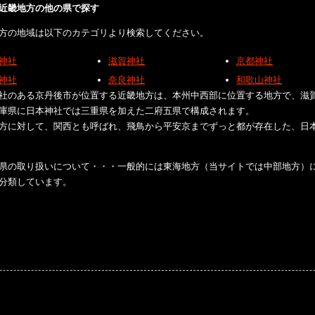
近畿地方の他の県で探す
方の地域は以下のカテゴリより検索してください。
神社
滋賀神社
京都神社
神社
奈良神社
和歌山神社
社のある京丹後市が位置する近畿地方は、本州中西部に位置する地方で、滋
庫県に日本神社では三重県を加えた二府五県で構成されます。
方に対して、関西とも呼ばれ、飛鳥から平安京までずっと都が存在した、日
県の取り扱いについて・・・一般的には東海地方（当サイトでは中部地方）
分類しています。