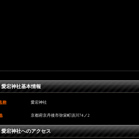
愛宕神社基本情報
名称
愛宕神社
地
京都府京丹後市弥栄町須川74ノ2
愛宕神社へのアクセス