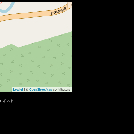
Leaflet
| ©
OpenStreetMap
contributors