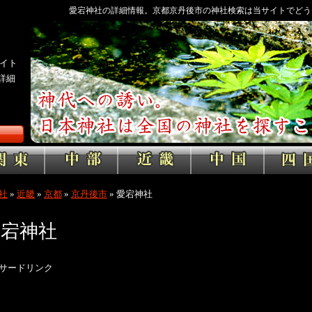
愛宕神社の詳細情報。京都京丹後市の神社検索は当サイトでどう
イト
詳細
社
»
近畿
»
京都
»
京丹後市
»
愛宕神社
愛宕神社
サードリンク