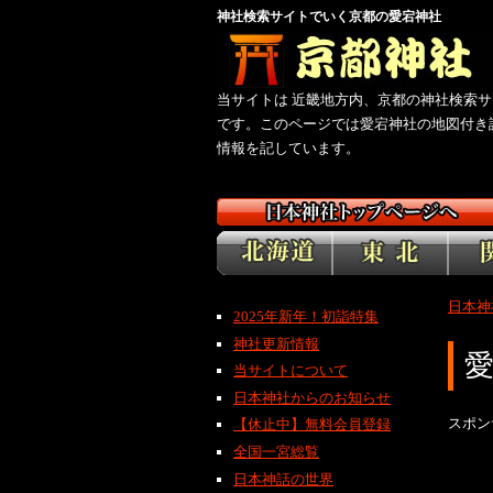
神社検索サイトでいく京都の愛宕神社
当サイトは 近畿地方内、京都の神社検索サ
です。このページでは愛宕神社の地図付き
情報を記しています。
日本神
2025年新年！初詣特集
神社更新情報
当サイトについて
日本神社からのお知らせ
スポン
【休止中】無料会員登録
全国一宮総覧
日本神話の世界