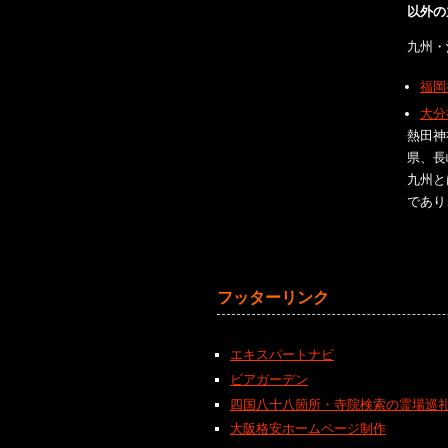
以外の
九州・
福岡
大分
熱田神
県、長
九州と
であり
フッターリンク
エキスパートナビ
ビアガーデン
四国八十八箇所・寺院検索の霊場巡
大阪格安ホームページ制作