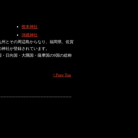
熊本神社
沖縄神社
九州とその周辺島からなり、福岡県、佐賀
の神社が登録されています。
国・日向国・大隅国・薩摩国の9国の総称
^ Page Top