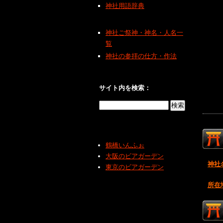
神社用語辞典
神社ご祭神・神名・人名一
覧
神社の参拝の仕方・作法
サイト内を検索：
鶴橋いんふぉ
大阪のビアガーデン
神社
東京のビアガーデン
所在