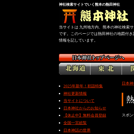
神社検索サイトでいく熊本の熱田神社
当サイトは 九州地方内、熊本の神社検索サ
です。このページでは熱田神社の地図付き
情報を記しています。
日本神
2025年新年！初詣特集
神社更新情報
当サイトについて
日本神社からのお知らせ
スポン
【休止中】無料会員登録
全国一宮総覧
日本神話の世界