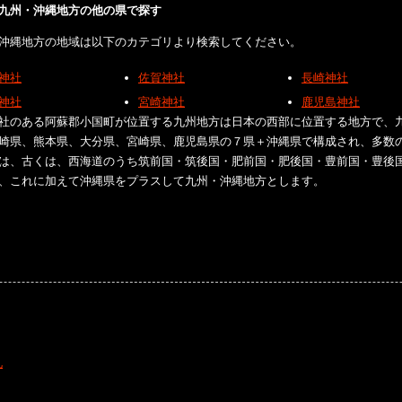
九州・沖縄地方の他の県で探す
沖縄地方の地域は以下のカテゴリより検索してください。
神社
佐賀神社
長崎神社
神社
宮崎神社
鹿児島神社
社のある阿蘇郡小国町が位置する九州地方は日本の西部に位置する地方で、
崎県、熊本県、大分県、宮崎県、鹿児島県の７県＋沖縄県で構成され、多数
は、古くは、西海道のうち筑前国・筑後国・肥前国・肥後国・豊前国・豊後
、これに加えて沖縄県をプラスして九州・沖縄地方とします。
礼