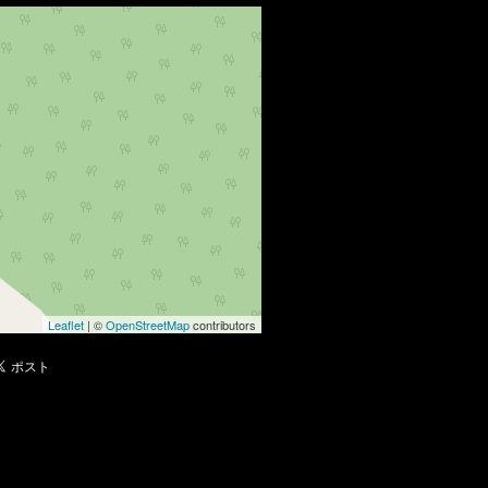
Leaflet
| ©
OpenStreetMap
contributors