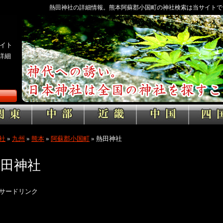
熱田神社の詳細情報。熊本阿蘇郡小国町の神社検索は当サイトで
イト
詳細
社
»
九州
»
熊本
»
阿蘇郡小国町
»
熱田神社
熱田神社
サードリンク