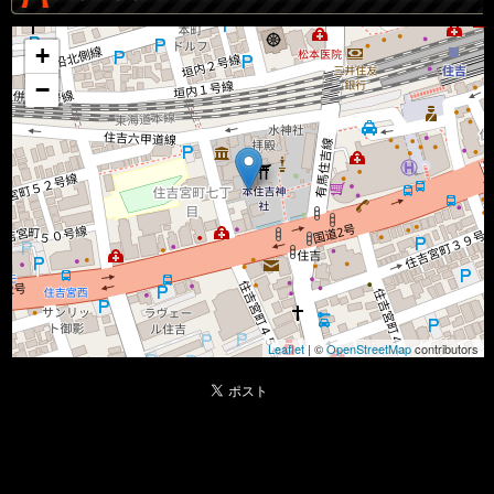
+
−
Leaflet
| ©
OpenStreetMap
contributors