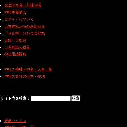
2025年新年！初詣特集
神社更新情報
当サイトについて
日本神社からのお知らせ
【休止中】無料会員登録
全国一宮総覧
日本神話の世界
神社用語辞典
神社ご祭神・神名・人名一覧
神社の参拝の仕方・作法
サイト内を検索：
鶴橋いんふぉ