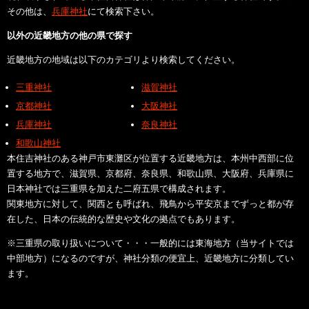
その他は、
兵庫神社
にて検索下さい。
以外の近畿地方の他の県で探す
近畿地方の地域は以下のカテゴリより検索してください。
三重神社
滋賀神社
京都神社
大阪神社
兵庫神社
奈良神社
和歌山神社
本住吉神社のある神戸市東灘区が位置する近畿地方は、本州中西部に位
置する地方で、滋賀県、京都府、奈良県、和歌山県、大阪府、兵庫県に
日本神社では三重県を加えた二府五県で構成されます。
関東地方に対して、関西とも呼ばれ、飛鳥から平安京までずっと都が存
在した、日本の伝統的な歴史や文化の拠点でもあります。
※三重県の取り扱いについて・・・一般的には東海地方（当サイトでは
中部地方）になるのですが、神社分類の便宜上、近畿地方に分類してい
ます。