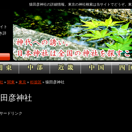
猿田彦神社の詳細情報。東京の神社検索は当サイトでどうぞ。東
イト
き詳
社
»
関東
»
東京
»
杉並区
»
猿田彦神社
猿田彦神社
サードリンク