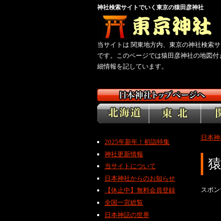
神社検索サイトでいく東京の猿田彦神社
当サイトは 関東地方内、東京の神社検索サ
です。このページでは猿田彦神社の地図付
細情報を記しています。
日本神
2025年新年！初詣特集
神社更新情報
当サイトについて
日本神社からのお知らせ
スポン
【休止中】無料会員登録
全国一宮総覧
日本神話の世界