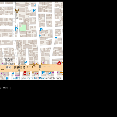
Leaflet
| ©
OpenStreetMap
contributors