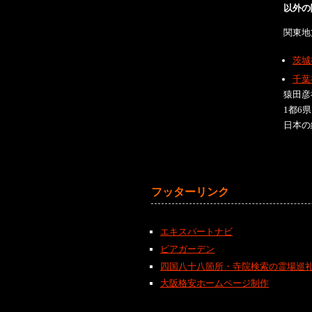
以外の
関東地
茨城
千葉
猿田彦
1都6
日本の
フッターリンク
エキスパートナビ
ビアガーデン
四国八十八箇所・寺院検索の霊場巡
大阪格安ホームページ制作