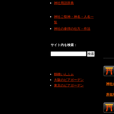
神社用語辞典
神社ご祭神・神名・人名一
覧
神社の参拝の仕方・作法
サイト内を検索：
鶴橋いんふぉ
大阪のビアガーデン
神社
東京のビアガーデン
所在