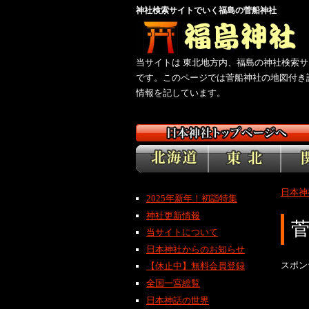
神社検索サイトでいく福島の菅船神社
当サイトは 東北地方内、福島の神社検索サ
です。このページでは菅船神社の地図付き
情報を記しています。
日本神
2025年新年！初詣特集
神社更新情報
当サイトについて
日本神社からのお知らせ
スポン
【休止中】無料会員登録
全国一宮総覧
日本神話の世界