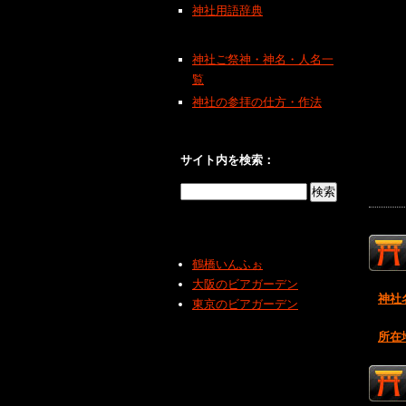
神社用語辞典
神社ご祭神・神名・人名一
覧
神社の参拝の仕方・作法
サイト内を検索：
鶴橋いんふぉ
大阪のビアガーデン
神社
東京のビアガーデン
所在