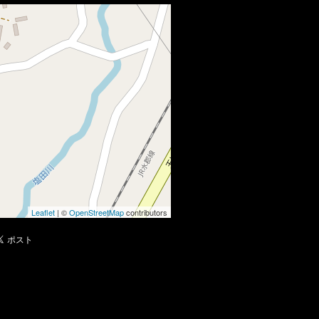
Leaflet
| ©
OpenStreetMap
contributors