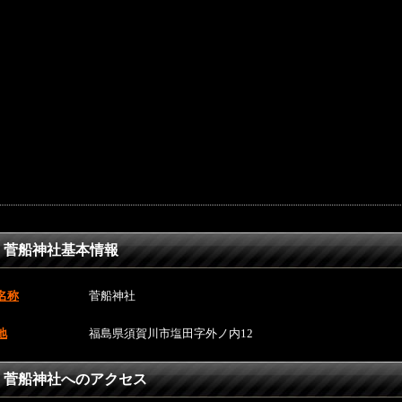
菅船神社基本情報
名称
菅船神社
地
福島県須賀川市塩田字外ノ内12
菅船神社へのアクセス