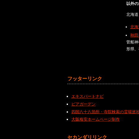
以外の
北海道
北海
秋田
菅船神
形県、
フッターリンク
エキスパートナビ
ビアガーデン
四国八十八箇所・寺院検索の霊場巡
大阪格安ホームページ制作
セカンダリリンク