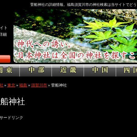
菅船神社の詳細情報。福島須賀川市の神社検索は当サイトでどう
イト
詳細
社
»
東北
»
福島
»
須賀川市
»
菅船神社
菅船神社
サードリンク