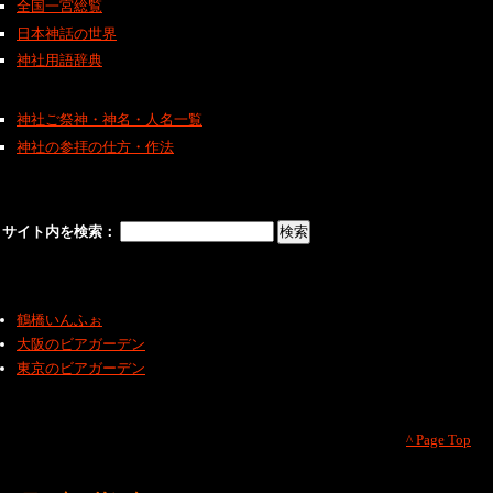
全国一宮総覧
日本神話の世界
神社用語辞典
神社ご祭神・神名・人名一覧
神社の参拝の仕方・作法
サイト内を検索：
鶴橋いんふぉ
大阪のビアガーデン
東京のビアガーデン
^ Page Top