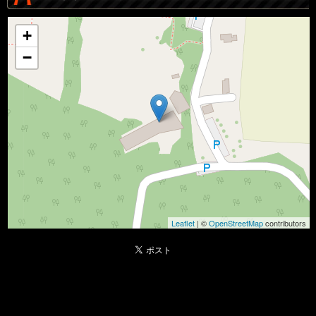
+
−
Leaflet
| ©
OpenStreetMap
contributors