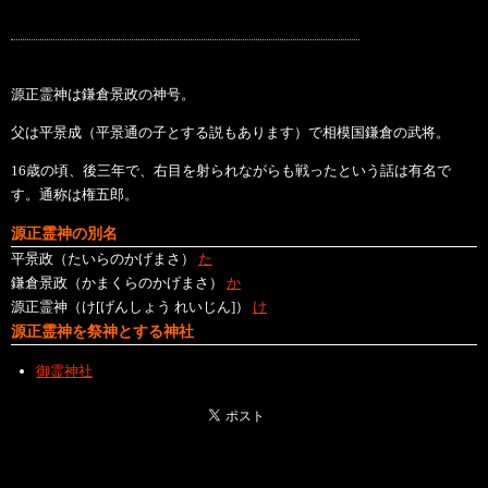
源正霊神は鎌倉景政の神号。
父は平景成（平景通の子とする説もあります）で相模国鎌倉の武将。
16歳の頃、後三年で、右目を射られながらも戦ったという話は有名で
す。通称は権五郎。
源正霊神の別名
平景政（たいらのかげまさ）
た
鎌倉景政（かまくらのかげまさ）
か
源正霊神（け[げんしょう れいじん]）
け
源正霊神を祭神とする神社
御霊神社