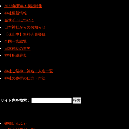
2025年新年！初詣特集
神社更新情報
当サイトについて
日本神社からのお知らせ
【休止中】無料会員登録
全国一宮総覧
日本神話の世界
神社用語辞典
神社ご祭神・神名・人名一覧
神社の参拝の仕方・作法
サイト内を検索：
鶴橋いんふぉ